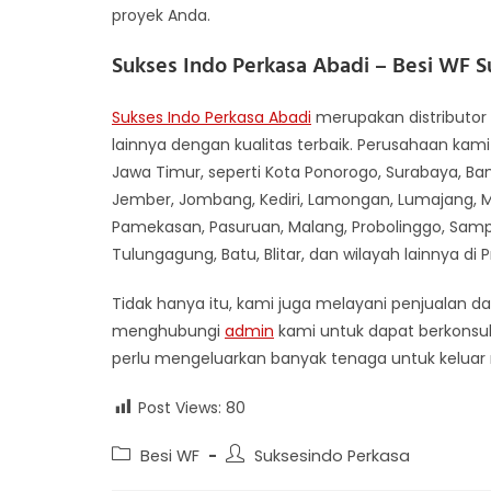
proyek Anda.
Sukses Indo Perkasa Abadi –
Besi WF S
Sukses Indo Perkasa Abadi
merupakan distributor 
lainnya dengan kualitas terbaik. Perusahaan kami
Jawa Timur, seperti Kota Ponorogo, Surabaya, Ban
Jember, Jombang, Kediri, Lamongan, Lumajang, Ma
Pamekasan, Pasuruan, Malang, Probolinggo, Samp
Tulungagung, Batu, Blitar, dan wilayah lainnya di 
Tidak hanya itu, kami juga melayani penjualan da
menghubungi
admin
kami untuk dapat berkonsul
perlu mengeluarkan banyak tenaga untuk keluar
Post Views:
80
Post
Post
Besi WF
Suksesindo Perkasa
category:
author: