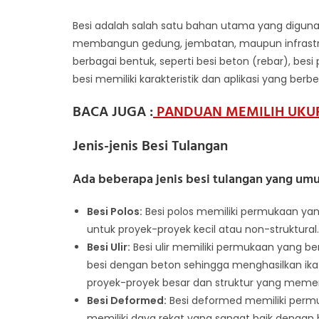
Besi adalah salah satu bahan utama yang digunaka
membangun gedung, jembatan, maupun infrastruk
berbagai bentuk, seperti besi beton (rebar), besi
besi memiliki karakteristik dan aplikasi yang ber
BACA JUGA :
PANDUAN MEMILIH UKUR
Jenis-jenis Besi Tulangan
Ada beberapa jenis besi tulangan yang umu
Besi Polos:
Besi polos memiliki permukaan yang
untuk proyek-proyek kecil atau non-struktural.
Besi Ulir:
Besi ulir memiliki permukaan yang beru
besi dengan beton sehingga menghasilkan ikatan
proyek-proyek besar dan struktur yang memer
Besi Deformed:
Besi deformed memiliki permuka
memiliki daya rekat yang sangat baik dengan