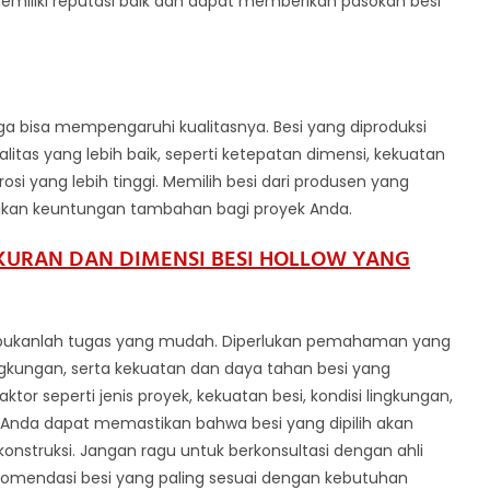
emiliki reputasi baik dan dapat memberikan pasokan besi
ga bisa mempengaruhi kualitasnya. Besi yang diproduksi
itas yang lebih baik, seperti ketepatan dimensi, kekuatan
si yang lebih tinggi. Memilih besi dari produsen yang
kan keuntungan tambahan bagi proyek Anda.
URAN DAN DIMENSI BESI HOLLOW YANG
si bukanlah tugas yang mudah. Diperlukan pemahaman yang
gkungan, serta kekuatan dan daya tahan besi yang
r seperti jenis proyek, kekuatan besi, kondisi lingkungan,
i, Anda dapat memastikan bahwa besi yang dipilih akan
struksi. Jangan ragu untuk berkonsultasi dengan ahli
komendasi besi yang paling sesuai dengan kebutuhan