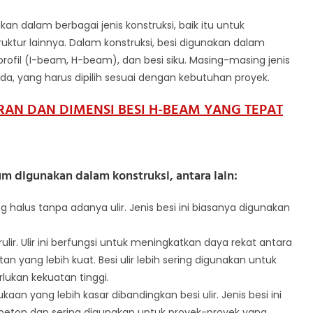
n dalam berbagai jenis konstruksi, baik itu untuk
tur lainnya. Dalam konstruksi, besi digunakan dalam
 profil (I-beam, H-beam), dan besi siku. Masing-masing jenis
beda, yang harus dipilih sesuai dengan kebutuhan proyek.
AN DAN DIMENSI BESI H-BEAM YANG TEPAT
m digunakan dalam konstruksi, antara lain:
 halus tanpa adanya ulir. Jenis besi ini biasanya digunakan
lir. Ulir ini berfungsi untuk meningkatkan daya rekat antara
 yang lebih kuat. Besi ulir lebih sering digunakan untuk
lukan kekuatan tinggi.
an yang lebih kasar dibandingkan besi ulir. Jenis besi ini
 beton dan sering digunakan untuk proyek-proyek yang