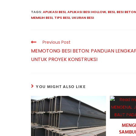
TAGS:
APLIKASI BESI
,
APLIKASI BESI HOLLOW
,
BESI
,
BESI BETO
MEMILIH BESI
,
TIPS BESI
,
UKURAN BESI
Read
Previous Post
more
MEMOTONG BESI BETON: PANDUAN LENGKA
articles
UNTUK PROYEK KONSTRUKSI
YOU MIGHT ALSO LIKE
MENGE
SAMBU