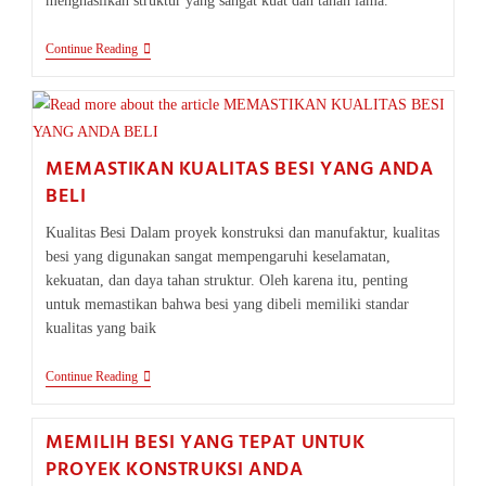
menghasilkan struktur yang sangat kuat dan tahan lama.
KELEBIHAN
Continue Reading
DAN
KEKURANGAN
PENGGUNAAN
BESI
DALAM
KONSTRUKSI
MEMASTIKAN KUALITAS BESI YANG ANDA
BELI
Kualitas Besi Dalam proyek konstruksi dan manufaktur, kualitas
besi yang digunakan sangat mempengaruhi keselamatan,
kekuatan, dan daya tahan struktur. Oleh karena itu, penting
untuk memastikan bahwa besi yang dibeli memiliki standar
kualitas yang baik
MEMASTIKAN
Continue Reading
KUALITAS
BESI
YANG
MEMILIH BESI YANG TEPAT UNTUK
ANDA
PROYEK KONSTRUKSI ANDA
BELI