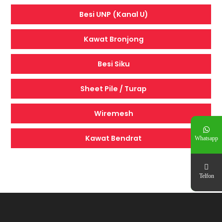
Besi UNP (Kanal U)
Kawat Bronjong
Besi Siku
Sheet Pile / Turap
Wiremesh
Kawat Bendrat
Whatsapp
Telfon