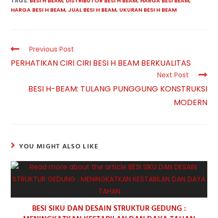
TAGS:
BESI H BEAM
,
DISTRIBUTOR BESI H BEAM
,
HARGA BESI BEAM
,
HARGA BESI H BEAM
,
JUAL BESI H BEAM
,
UKURAN BESI H BEAM
Read
Previous Post
more
PERHATIKAN CIRI CIRI BESI H BEAM BERKUALITAS
articles
Next Post
BESI H-BEAM: TULANG PUNGGUNG KONSTRUKSI
MODERN
YOU MIGHT ALSO LIKE
BESI SIKU DAN DESAIN STRUKTUR GEDUNG :