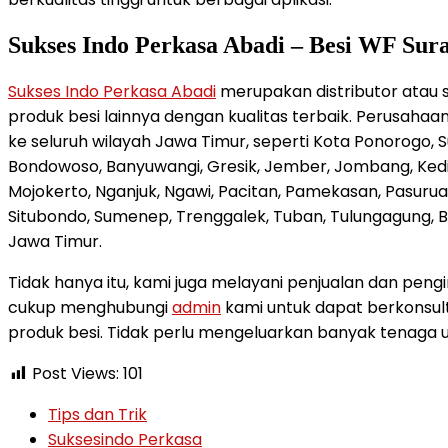
Sukses Indo Perkasa Abadi –
Besi WF Sur
Sukses Indo Perkasa Abadi
merupakan distributor atau 
produk besi lainnya dengan kualitas terbaik. Perusahaa
ke seluruh wilayah Jawa Timur, seperti Kota Ponorogo, S
Bondowoso, Banyuwangi, Gresik, Jember, Jombang, Kedi
Mojokerto, Nganjuk, Ngawi, Pacitan, Pamekasan, Pasurua
Situbondo, Sumenep, Trenggalek, Tuban, Tulungagung, Batu
Jawa Timur.
Tidak hanya itu, kami juga melayani penjualan dan pengi
cukup menghubungi
admin
kami untuk dapat berkonsu
produk besi. Tidak perlu mengeluarkan banyak tenaga u
Post Views:
101
Post
Tips dan Trik
category:
Post
Suksesindo Perkasa