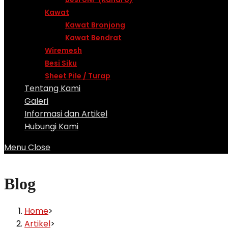
Kawat
Kawat Bronjong
Kawat Bendrat
Wiremesh
Besi Siku
Sheet Pile / Turap
Tentang Kami
Galeri
Informasi dan Artikel
Hubungi Kami
Menu
Close
Blog
Home
>
Artikel
>