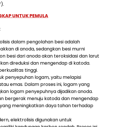
).
GKAP UNTUK PEMULA
:
olisis dalam pengolahan besi adalah
etakkan di anoda, sedangkan besi murni
 ion besi dari anoda akan teroksidasi dan larut
 akan direduksi dan mengendap di katoda.
erkualitas tinggi.
tuk penyepuhan logam, yaitu melapisi
atau emas. Dalam proses ini, logam yang
gkan logam penyepuhnya dijadikan anoda.
h akan bergerak menuju katoda dan mengendap
g yang meningkatkan daya tahan terhadap
n, elektrolisis digunakan untuk
emiliki kandungan karbon rendah. Proses ini