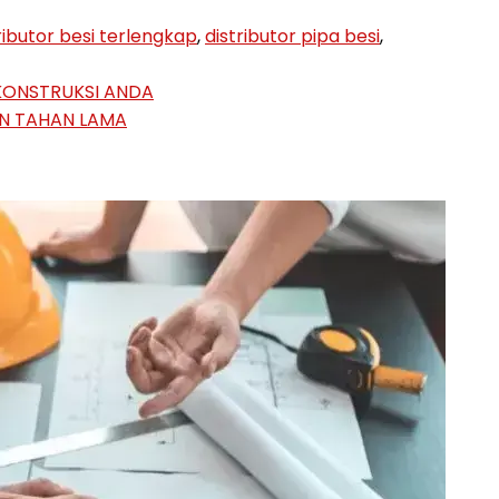
ributor besi terlengkap
,
distributor pipa besi
,
 KONSTRUKSI ANDA
AN TAHAN LAMA