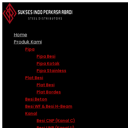
Skip
to
content
Home
Produk Kami
Pipa
Pipa Besi
Pipa Kotak
Pipa Stainless
Plat Besi
Plat Besi
Plat Bordes
Besi Beton
Besi WF & Besi H-Beam
Kanal
Besi CNP (Kanal C)
Besi UNP (Kanal U)