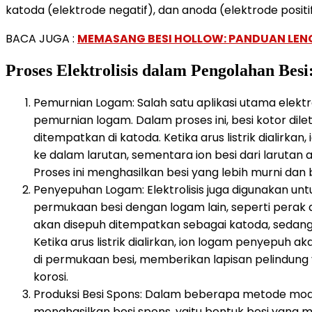
katoda (elektrode negatif), dan anoda (elektrode positif
BACA JUGA :
MEMASANG BESI HOLLOW: PANDUAN LEN
Proses Elektrolisis dalam Pengolahan Besi
Pemurnian Logam: Salah satu aplikasi utama elektr
pemurnian logam. Dalam proses ini, besi kotor dil
ditempatkan di katoda. Ketika arus listrik dialirkan,
ke dalam larutan, sementara ion besi dari larutan
Proses ini menghasilkan besi yang lebih murni dan b
Penyepuhan Logam: Elektrolisis juga digunakan un
permukaan besi dengan logam lain, seperti perak 
akan disepuh ditempatkan sebagai katoda, sedan
Ketika arus listrik dialirkan, ion logam penyepu
di permukaan besi, memberikan lapisan pelindun
korosi.
Produksi Besi Spons: Dalam beberapa metode moder
menghasilkan besi spons, yaitu bentuk besi yang m