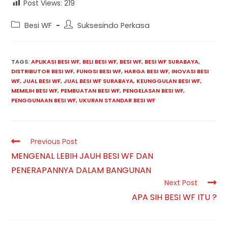
Post Views:
219
Post
Post
Besi WF
Suksesindo Perkasa
category:
author:
TAGS:
APLIKASI BESI WF
,
BELI BESI WF
,
BESI WF
,
BESI WF SURABAYA
,
DISTRIBUTOR BESI WF
,
FUNGSI BESI WF
,
HARGA BESI WF
,
INOVASI BESI
WF
,
JUAL BESI WF
,
JUAL BESI WF SURABAYA
,
KEUNGGULAN BESI WF
,
MEMILIH BESI WF
,
PEMBUATAN BESI WF
,
PENGELASAN BESI WF
,
PENGGUNAAN BESI WF
,
UKURAN STANDAR BESI WF
Read
Previous Post
more
MENGENAL LEBIH JAUH BESI WF DAN
articles
PENERAPANNYA DALAM BANGUNAN
Next Post
APA SIH BESI WF ITU ?