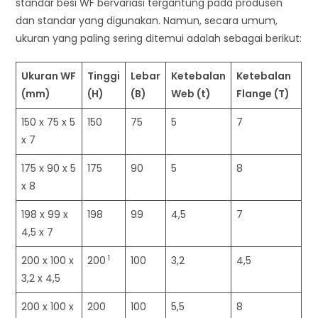
standar besi WF bervariasi tergantung pada produsen
dan standar yang digunakan. Namun, secara umum,
ukuran yang paling sering ditemui adalah sebagai berikut:
Ukuran WF
Tinggi
Lebar
Ketebalan
Ketebalan
(mm)
(H)
(B)
Web (t)
Flange (T)
150 x 75 x 5
150
75
5
7
x 7
175 x 90 x 5
175
90
5
8
x 8
198 x 99 x
198
99
4,5
7
4,5 x 7
1
200 x 100 x
200
100
3,2
4,5
3,2 x 4,5
200 x 100 x
200
100
5,5
8