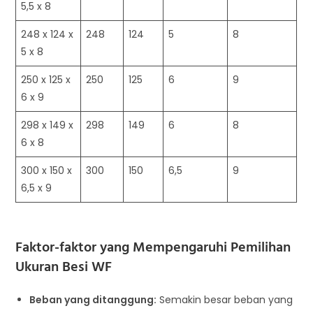
5,5 x 8
248 x 124 x
248
124
5
8
5 x 8
250 x 125 x
250
125
6
9
6 x 9
298 x 149 x
298
149
6
8
6 x 8
300 x 150 x
300
150
6,5
9
6,5 x 9
Faktor-faktor yang Mempengaruhi Pemilihan
Ukuran Besi WF
Beban yang ditanggung:
Semakin besar beban yang