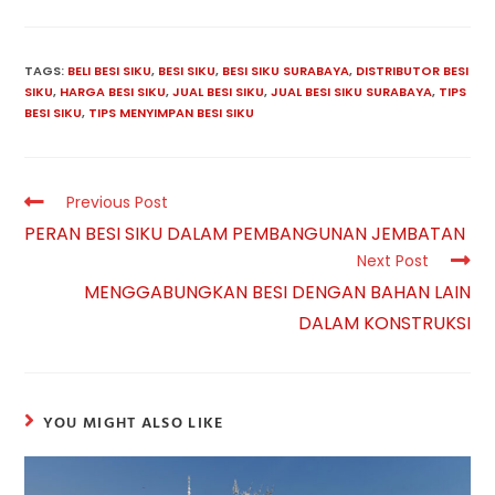
category:
author:
TAGS:
BELI BESI SIKU
,
BESI SIKU
,
BESI SIKU SURABAYA
,
DISTRIBUTOR BESI
SIKU
,
HARGA BESI SIKU
,
JUAL BESI SIKU
,
JUAL BESI SIKU SURABAYA
,
TIPS
BESI SIKU
,
TIPS MENYIMPAN BESI SIKU
Read
Previous Post
more
PERAN BESI SIKU DALAM PEMBANGUNAN JEMBATAN
articles
Next Post
MENGGABUNGKAN BESI DENGAN BAHAN LAIN
DALAM KONSTRUKSI
YOU MIGHT ALSO LIKE