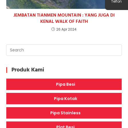
Telfon
JEMBATAN TIANMEN MOUNTAIN : YANG JUGA DI
KENAL WALK OF FAITH
26 Apr 2024
Produk Kami
Pipa Besi
Pipa Kotak
Pipa Stainless
Plat Besi