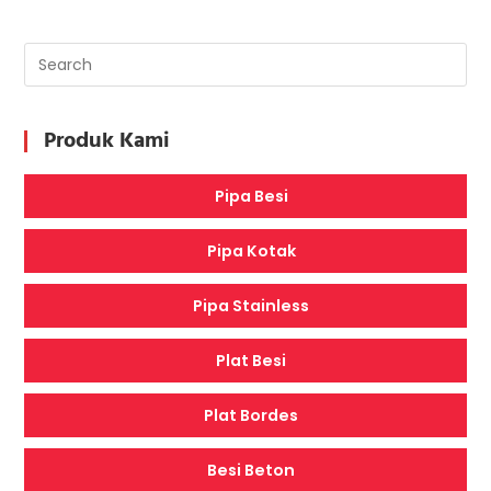
PERKUATAN
STRUKTUR
BETON
&
BAJA
EKSISTING
Produk Kami
Pipa Besi
Pipa Kotak
Pipa Stainless
Plat Besi
Plat Bordes
Besi Beton