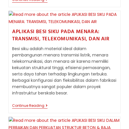
BESI
SIKU
DALAM
PEMBUATAN
MEJA
KERJA,
APLIKASI BESI SIKU PADA MENARA:
TROLI,
DAN
TRANSMISI, TELEKOMUNIKASI, DAN AIR
PERLENGKAPAN
BENGKEL
Besi siku adalah material ideal dalam
pembangunan menara transmisi listrik, menara
telekomunikasi, dan menara air karena memiliki
kekuatan struktural tinggi, efisiensi pemasangan,
serta daya tahan terhadap lingkungan terbuka.
Berbagai konfigurasi dan fleksibilitas dalam fabrikasi
membuatnya sangat populer dalam proyek
infrastruktur berskala besar.
APLIKASI
Continue Reading
BESI
SIKU
PADA
MENARA:
TRANSMISI,