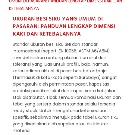
RUMAH
KACA
SKALA
KECIL
UKURAN BESI SIKU YANG UMUM DI
PASARAN: PANDUAN LENGKAP DIMENSI
KAKI DAN KETEBALANNYA
Standar ukuran besi siku SNI dan standar
internasional (seperti EN 10056, ASTM A6/A6M)
mendefinisikan rentang ukuran nominal dan
toleransi yang luas untuk profil L baja. Namun,
ketersediaan aktual di pasar besi beton/baja
(termasuk di kota-kota seperti Surabaya) sangat
dipengaruhi oleh permintaan pasar, kapasitas
produksi pabrikan lokal dan impor, serta kebijakan
stok distributor. Tidak semua kombinasi ukuran dan
tebal yang tertera dalam standar selalu tersedia
ready stock. Untuk mengetahui ketersediaan
spesifik, sebaiknya merujuk pada tabel ukuran siku
yang disediakan oleh supplier atau distributor
material.