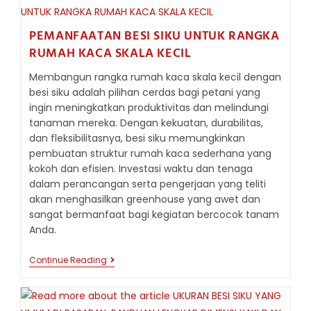
KUALITAS
DAN
KEKUATAN
PEMANFAATAN BESI SIKU UNTUK RANGKA
BESI
SIKU
RUMAH KACA SKALA KECIL
DALAM
PENGGUNAAN
Membangun rangka rumah kaca skala kecil dengan
HARIAN
besi siku adalah pilihan cerdas bagi petani yang
ingin meningkatkan produktivitas dan melindungi
tanaman mereka. Dengan kekuatan, durabilitas,
dan fleksibilitasnya, besi siku memungkinkan
pembuatan struktur rumah kaca sederhana yang
kokoh dan efisien. Investasi waktu dan tenaga
dalam perancangan serta pengerjaan yang teliti
akan menghasilkan greenhouse yang awet dan
sangat bermanfaat bagi kegiatan bercocok tanam
Anda.
PEMANFAATAN
Continue Reading
BESI
SIKU
UNTUK
RANGKA