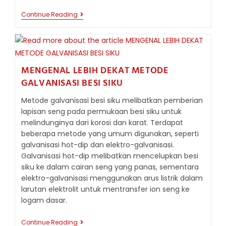
UKURAN
Continue Reading
BESI
SIKU
YANG
UMUM
DI
PASARAN:
MENGENAL LEBIH DEKAT METODE
PANDUAN
LENGKAP
GALVANISASI BESI SIKU
DIMENSI
KAKI
Metode galvanisasi besi siku melibatkan pemberian
DAN
lapisan seng pada permukaan besi siku untuk
KETEBALANNYA
melindunginya dari korosi dan karat. Terdapat
beberapa metode yang umum digunakan, seperti
galvanisasi hot-dip dan elektro-galvanisasi.
Galvanisasi hot-dip melibatkan mencelupkan besi
siku ke dalam cairan seng yang panas, sementara
elektro-galvanisasi menggunakan arus listrik dalam
larutan elektrolit untuk mentransfer ion seng ke
logam dasar.
MENGENAL
Continue Reading