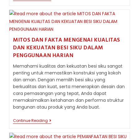
MELINDUNGI
BESI
SIKU
DARI
KOROSI:
STRATEGI
AMPUH
UNTUK
MITOS DAN FAKTA MENGENAI KUALITAS
DURABILITAS
DAN KEKUATAN BESI SIKU DALAM
MAKSIMAL
DI
PENGGUNAAN HARIAN
LINGKUNGAN
AGRESIF
Memahami kualitas dan kekuatan besi siku sangat
penting untuk memastikan konstruksi yang kokoh
dan aman. Dengan memilih besi siku yang
berkualitas dan kuat, serta menerapkan desain dan
cara pemasangan yang tepat, Anda dapat
memaksimalkan ketahanan dan performa struktur
bangunan atau produk yang Anda buat.
MITOS
Continue Reading
DAN
FAKTA
MENGENAI