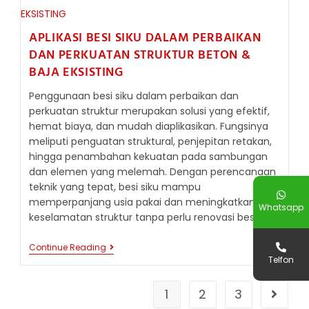
TELEKOMUNIKASI,
DAN
AIR
APLIKASI BESI SIKU DALAM PERBAIKAN
DAN PERKUATAN STRUKTUR BETON &
BAJA EKSISTING
Penggunaan besi siku dalam perbaikan dan
perkuatan struktur merupakan solusi yang efektif,
hemat biaya, dan mudah diaplikasikan. Fungsinya
meliputi penguatan struktural, penjepitan retakan,
hingga penambahan kekuatan pada sambungan
dan elemen yang melemah. Dengan perencanaan
teknik yang tepat, besi siku mampu
memperpanjang usia pakai dan meningkatkan
Whatsapp
keselamatan struktur tanpa perlu renovasi besar.
APLIKASI
Continue Reading
BESI
Telfon
SIKU
DALAM
PERBAIKAN
1
2
3
Go to t
DAN