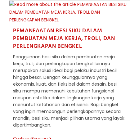
DALAM
DESAIN
FURNITUR:
ELEMEN
STRUKTURAL
DAN
PEMANFAATAN BESI SIKU DALAM
DEKORATIF
PEMBUATAN MEJA KERJA, TROLI, DAN
YANG
SERBAGUNA
PERLENGKAPAN BENGKEL
Penggunaan besi siku dalam pembuatan meja
kerja, troli, dan perlengkapan bengkel lainnya
merupakan solusi ideal bagi pelaku industri kecil
hingga besar. Dengan keunggulannya yang
ekonomis, kuat, dan fleksibel dalam desain, besi
siku mampu memenuhi kebutuhan fungsional
maupun estetika dalam lingkungan kerja yang
menuntut ketahanan dan efisiensi. Bagi bengkel
yang ingin membangun perlengkapannya secara
mandiri, besi siku menjadi pilihan utama yang layak
dipertimbangkan.
PEMANFAATAN
Continue Reading