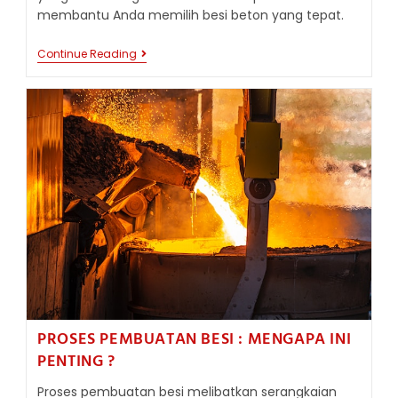
membantu Anda memilih besi beton yang tepat.
TIPS
Continue Reading
MEMILIH
BESI
BETON
YANG
BERKUALITAS
?
PROSES PEMBUATAN BESI : MENGAPA INI
PENTING ?
Proses pembuatan besi melibatkan serangkaian