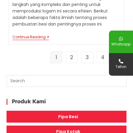
langkah yang kompleks dan penting untuk
memproduksi logam ini secara efisien. Berikut
adalah beberapa fakta ilmiah tentang proses
pembuatan besi dan pentingnya proses ini.
PROSES
Continue Reading
PEMBUATAN
Whatsapp
BESI
:
MENGAPA
1
2
3
4
Go to t
INI
PENTING
Telfon
?
Produk Kami
Pipa Besi
Pipa Kotak