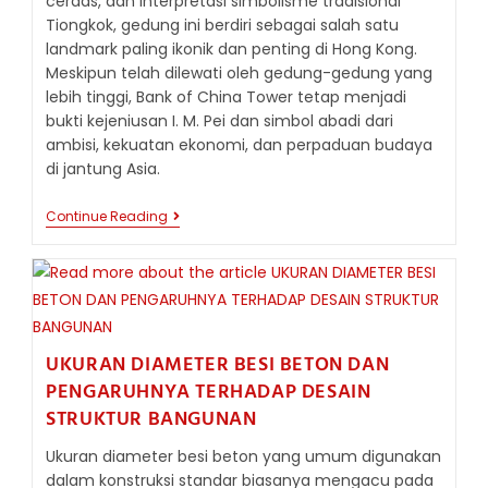
cerdas, dan interpretasi simbolisme tradisional
Tiongkok, gedung ini berdiri sebagai salah satu
landmark paling ikonik dan penting di Hong Kong.
Meskipun telah dilewati oleh gedung-gedung yang
lebih tinggi, Bank of China Tower tetap menjadi
bukti kejeniusan I. M. Pei dan simbol abadi dari
ambisi, kekuatan ekonomi, dan perpaduan budaya
di jantung Asia.
BANK
Continue Reading
OF
CHINA
TOWER:
SIMBOL
KEKUATAN
DAN
FILOSOFI
DI
UKURAN DIAMETER BESI BETON DAN
HONG
PENGARUHNYA TERHADAP DESAIN
KONG
STRUKTUR BANGUNAN
Ukuran diameter besi beton yang umum digunakan
dalam konstruksi standar biasanya mengacu pada