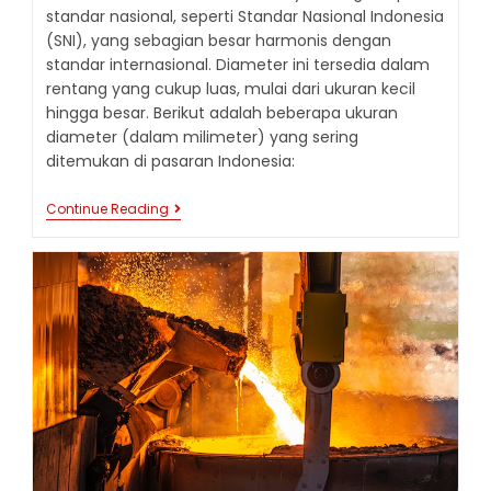
standar nasional, seperti Standar Nasional Indonesia
(SNI), yang sebagian besar harmonis dengan
standar internasional. Diameter ini tersedia dalam
rentang yang cukup luas, mulai dari ukuran kecil
hingga besar. Berikut adalah beberapa ukuran
diameter (dalam milimeter) yang sering
ditemukan di pasaran Indonesia:
UKURAN
Continue Reading
DIAMETER
BESI
BETON
DAN
PENGARUHNYA
TERHADAP
DESAIN
STRUKTUR
BANGUNAN