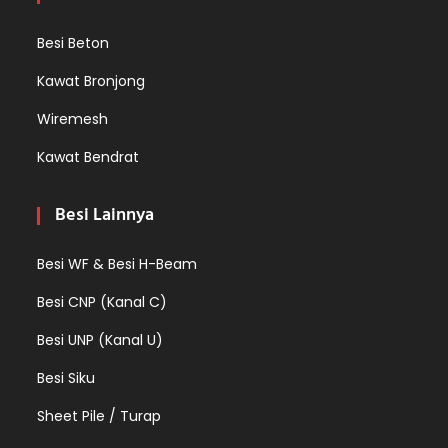
Besi Beton
Kawat Bronjong
Wiremesh
Kawat Bendrat
Besi Lainnya
Besi WF & Besi H-Beam
Besi CNP (Kanal C)
Besi UNP (Kanal U)
Besi Siku
Sheet Pile / Turap