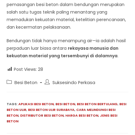
pemasangan besi beton dalam bendungan merupakan
salah satu tugas teknik paling menantang yang
memadukan kekuatan material, ketelitian perencanaan,
dan kecermatan pelaksanaan.
Bendungan tidak hanya menampung air—ia adalah hasil
perpaduan luar biasa antara
rekayasa manusia dan
kekuatan material yang tersembunyi di dalamnya
.
Post Views:
28
Post
Post
Besi Beton
Suksesindo Perkasa
category:
author:
TAGS:
APLIKASI BESI BETON
,
BESI BETON
,
BESI BETON BERTULANG
,
BESI
BETON ULIR
,
BESI BETON ULIR SURABAYA
,
CARA MELINDUNGI BESI
BETON
,
DISTRIBUTOR BESI BETON
,
HARGA BESI BETON
,
JENIS BESI
BETON