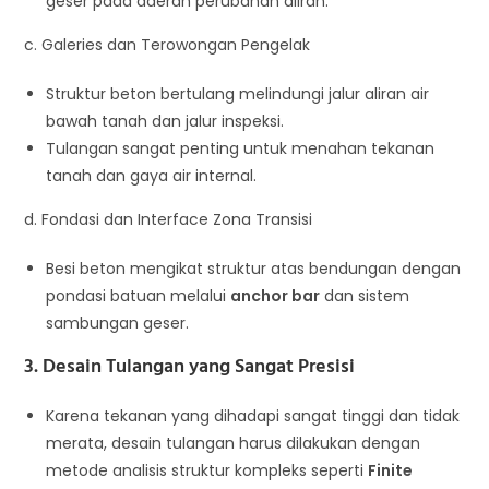
geser pada daerah perubahan aliran.
c. Galeries dan Terowongan Pengelak
Struktur beton bertulang melindungi jalur aliran air
bawah tanah dan jalur inspeksi.
Tulangan sangat penting untuk menahan tekanan
tanah dan gaya air internal.
d. Fondasi dan Interface Zona Transisi
Besi beton mengikat struktur atas bendungan dengan
pondasi batuan melalui
anchor bar
dan sistem
sambungan geser.
3. Desain Tulangan yang Sangat Presisi
Karena tekanan yang dihadapi sangat tinggi dan tidak
merata, desain tulangan harus dilakukan dengan
metode analisis struktur kompleks seperti
Finite