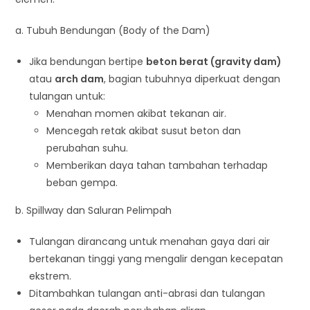
a. Tubuh Bendungan (Body of the Dam)
Jika bendungan bertipe
beton berat (gravity dam)
atau
arch dam
, bagian tubuhnya diperkuat dengan
tulangan untuk:
Menahan momen akibat tekanan air.
Mencegah retak akibat susut beton dan
perubahan suhu.
Memberikan daya tahan tambahan terhadap
beban gempa.
b. Spillway dan Saluran Pelimpah
Tulangan dirancang untuk menahan gaya dari air
bertekanan tinggi yang mengalir dengan kecepatan
ekstrem.
Ditambahkan tulangan anti-abrasi dan tulangan