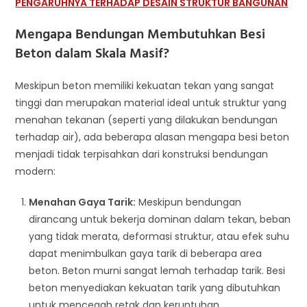
PENGARUHNYA TERHADAP DESAIN STRUKTUR BANGUNAN
Mengapa Bendungan Membutuhkan Besi
Beton dalam Skala Masif?
Meskipun beton memiliki kekuatan tekan yang sangat
tinggi dan merupakan material ideal untuk struktur yang
menahan tekanan (seperti yang dilakukan bendungan
terhadap air), ada beberapa alasan mengapa besi beton
menjadi tidak terpisahkan dari konstruksi bendungan
modern:
Menahan Gaya Tarik:
Meskipun bendungan
dirancang untuk bekerja dominan dalam tekan, beban
yang tidak merata, deformasi struktur, atau efek suhu
dapat menimbulkan gaya tarik di beberapa area
beton. Beton murni sangat lemah terhadap tarik. Besi
beton menyediakan kekuatan tarik yang dibutuhkan
untuk mencegah retak dan keruntuhan.