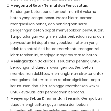
Mengontrol Retak Termal dan Penyusutan:
Bendungan beton cor di tempat memiliki volume
beton yang sangat besar. Proses hidrasi semen
menghasilkan panas, dan pendinginan serta
pengeringan beton dapat menyebabkan penyusutan.
Tanpa tulangan yang memadai, perbedaan suhu dan
penyusutan ini dapat menyebabkan retakan yang
tidak terkontrol. Besi beton membantu mengontrol
lebar retakan ini, menjaga integritas massa beton.
Meningkatkan Daktilitas:
Terutama penting untuk
bendungan di daerah rawan gempa. Besi beton
memberikan daktilitas, memungkinkan struktur untuk
mengalami deformasi dan retakan signifikan tanpa
keruntuhan tiba-tiba, sehingga memberikan waktu
untuk evakuasi dan pencegahan bencana.
Menyerap Beban Dinamis dan Seismik:
Gempa bumi
dapat menghasilkan gaya inersia dan beban
hidrodinamik yang kompleks pada bendungan. Besi