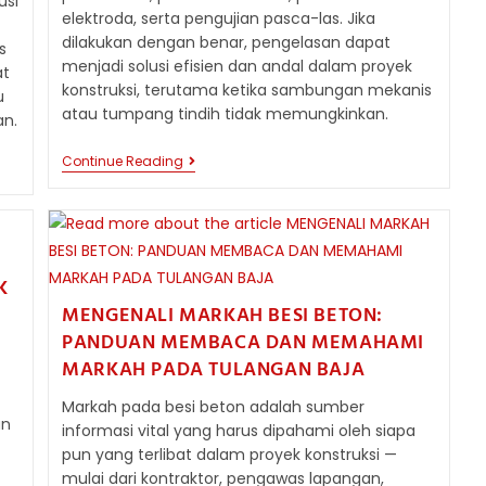
usi
elektroda, serta pengujian pasca-las. Jika
dilakukan dengan benar, pengelasan dapat
s
menjadi solusi efisien dan andal dalam proyek
at
konstruksi, terutama ketika sambungan mekanis
u
atau tumpang tindih tidak memungkinkan.
an.
TEKNIK
Continue Reading
PENGELASAN
BESI
BETON
YANG
BENAR
DAN
APLIKASINYA
K
MENGENALI MARKAH BESI BETON:
PANDUAN MEMBACA DAN MEMAHAMI
MARKAH PADA TULANGAN BAJA
Markah pada besi beton adalah sumber
an
informasi vital yang harus dipahami oleh siapa
pun yang terlibat dalam proyek konstruksi —
mulai dari kontraktor, pengawas lapangan,