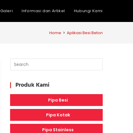
Galeri
Informasi dan Artikel
Hubungi Kami
Home
>
Aplikasi Besi Beton
Produk Kami
Pipa Besi
Pipa Kotak
Pipa Stainless