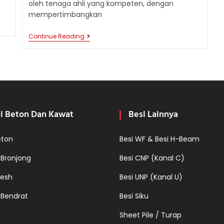
oleh tenaga ahli yang kompeten, dengan
mempertimbangkan
APLIKASI
Continue Reading
BESI
BETON
DALAM
PONDASI:
PONDASI
KOKOH
UNTUK
BANGUNAN
IMPIAN
i Beton Dan Kawat
Besi Lainnya
ANDA
eton
Besi WF & Besi H-Beam
 Bronjong
Besi CNP (Kanal C)
esh
Besi UNP (Kanal U)
 Bendrat
Besi Siku
Sheet Pile / Turap