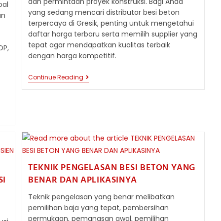
dan permintaan proyek konstruksi. Bagi Anda
oal
yang sedang mencari distributor besi beton
an
terpercaya di Gresik, penting untuk mengetahui
daftar harga terbaru serta memilih supplier yang
tepat agar mendapatkan kualitas terbaik
OP,
dengan harga kompetitif.
HARGA
Continue Reading
t
BESI
BETON
TERBARU
2026
SURABAYA
TEKNIK PENGELASAN BESI BETON YANG
SI
BENAR DAN APLIKASINYA
Teknik pengelasan yang benar melibatkan
pemilihan baja yang tepat, pembersihan
permukaan, pemanasan awal, pemilihan