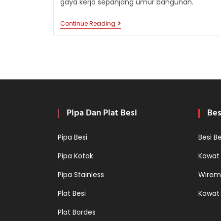
gaya kerja sepanjang umur bangunan.
DESAIN
Continue Reading
DAN
PEMASANGAN
BESI
BETON
PADA
KONSTRUKSI
TANGGA
BETON
Pipa Dan Plat Besi
Bes
Pipa Besi
Besi B
Pipa Kotak
Kawat
Pipa Stainless
Wirem
Plat Besi
Kawat
Plat Bordes