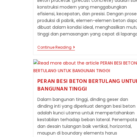
Beton pracetak (precast concrete) adalah sol
konstruksi modern yang menggabungkan
efisiensi, kecepatan, dan presisi. Dengan prose
produksi di pabrik, elemen-elemen beton dap
dibuat dalam kondisi ideal, menghasilkan mut
tinggi dan pemasangan yang cepat di lapang
MENGENAL
Continue Reading
BETON
PRACETAK:
INOVASI
KONSTRUKSI
MODERN
YANG
PERAN BESI BETON BERTULANG UNTU
EFISIEN
DAN
BANGUNAN TINGGI
TAHAN
LAMA
Dalam bangunan tinggi, dinding geser dan
dinding inti yang diperkuat dengan besi beton
adalah kunci utama untuk mempertahankan
kestabilan terhadap beban lateral. Penempat
dan desain tulangan baik vertikal, horizontal,
maupun di boundary elements harus