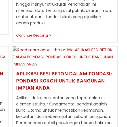
hingga insinyur struktural. Penandaan ini
memuat data tentang asal pabrik, ukuran, mutu
material, dan standar teknis yang dijadikan
acuan produksi.
MENGENALI
Continue Reading
MARKAH
BESI
BETON:
PANDUAN
MEMBACA
DAN
MEMAHAMI
MARKAH
ON
APLIKASI BESI BETON DALAM PONDASI:
PADA
PONDASI KOKOH UNTUK BANGUNAN
TULANGAN
BAJA
IMPIAN ANDA
Aplikasi detail besi beton yang tepat dalam
n.
elemen struktur fundamental pondasi adalah
uan
kunci utama untuk memastikan keamanan,
kekuatan, dan keberlanjutan sebuah bangunan.
a-
Perencanaan detail penulangan harus dilakukan