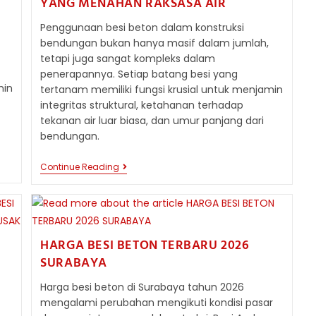
YANG MENAHAN RAKSASA AIR
Penggunaan besi beton dalam konstruksi
bendungan bukan hanya masif dalam jumlah,
tetapi juga sangat kompleks dalam
penerapannya. Setiap batang besi yang
min
tertanam memiliki fungsi krusial untuk menjamin
integritas struktural, ketahanan terhadap
tekanan air luar biasa, dan umur panjang dari
bendungan.
PENGGUNAAN
Continue Reading
BESI
BETON
BERTULANG
YANG
MENAHAN
RAKSASA
HARGA BESI BETON TERBARU 2026
AIR
SURABAYA
Harga besi beton di Surabaya tahun 2026
mengalami perubahan mengikuti kondisi pasar