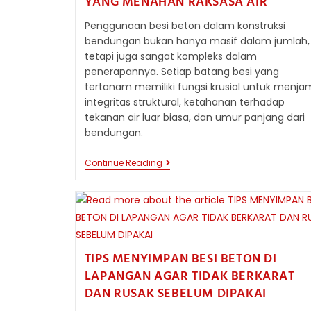
YANG MENAHAN RAKSASA AIR
Penggunaan besi beton dalam konstruksi
bendungan bukan hanya masif dalam jumlah,
tetapi juga sangat kompleks dalam
penerapannya. Setiap batang besi yang
tertanam memiliki fungsi krusial untuk menja
integritas struktural, ketahanan terhadap
tekanan air luar biasa, dan umur panjang dari
bendungan.
KEKUATAN
Continue Reading
BESI
BETON
BERTULANG
YANG
MENAHAN
RAKSASA
AIR
TIPS MENYIMPAN BESI BETON DI
LAPANGAN AGAR TIDAK BERKARAT
DAN RUSAK SEBELUM DIPAKAI