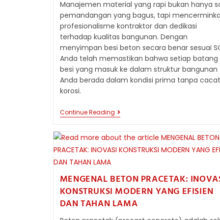
Manajemen material yang rapi bukan hanya s
pemandangan yang bagus, tapi mencermink
profesionalisme kontraktor dan dedikasi
terhadap kualitas bangunan. Dengan
menyimpan besi beton secara benar sesuai S
Anda telah memastikan bahwa setiap batang
besi yang masuk ke dalam struktur bangunan
Anda berada dalam kondisi prima tanpa caca
korosi.
TIPS
Continue Reading
MENYIMPAN
BESI
BETON
DI
LAPANGAN
AGAR
TIDAK
BERKARAT
MENGENAL BETON PRACETAK: INOVA
DAN
KONSTRUKSI MODERN YANG EFISIEN
RUSAK
SEBELUM
DAN TAHAN LAMA
DIPAKAI