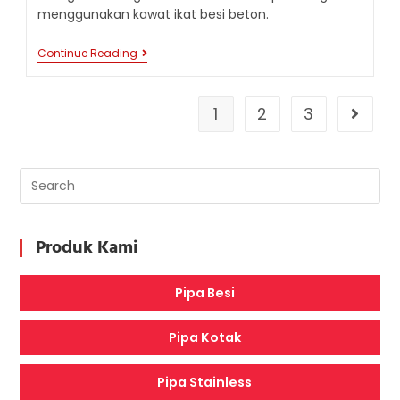
menggunakan kawat ikat besi beton.
TEKNIK
Continue Reading
MENGIKAT
BESI
BETON
YANG
1
2
3
Go to t
BENAR
DAN
PENGARUHNYA
TERHADAP
KEKUATAN
STRUKTUR
BANGUNAN
Produk Kami
Pipa Besi
Pipa Kotak
Pipa Stainless