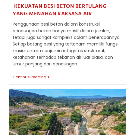
KEKUATAN BESI BETON BERTULANG
YANG MENAHAN RAKSASA AIR
Penggunaan besi beton dalam konstruksi
bendungan bukan hanya masif dalam jumlah,
tetapi juga sangat kompleks dalam penerapannya.
Setiap batang besi yang tertanam memiliki fungsi
krusial untuk menjamin integritas struktural,
ketahanan terhadap tekanan air luar biasa, dan
umur panjang dari bendungan.
KEKUATAN
Continue Reading
BESI
BETON
BERTULANG
YANG
MENAHAN
RAKSASA
AIR