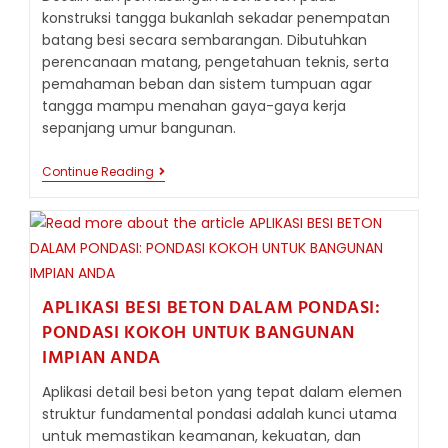
konstruksi tangga bukanlah sekadar penempatan
batang besi secara sembarangan. Dibutuhkan
perencanaan matang, pengetahuan teknis, serta
pemahaman beban dan sistem tumpuan agar
tangga mampu menahan gaya-gaya kerja
sepanjang umur bangunan.
DESAIN
Continue Reading
DAN
PEMASANGAN
BESI
BETON
PADA
KONSTRUKSI
TANGGA
BETON
APLIKASI BESI BETON DALAM PONDASI:
PONDASI KOKOH UNTUK BANGUNAN
IMPIAN ANDA
Aplikasi detail besi beton yang tepat dalam elemen
struktur fundamental pondasi adalah kunci utama
untuk memastikan keamanan, kekuatan, dan