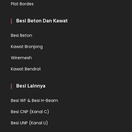
Plat Bordes
Besi Beton Dan Kawat
Besi Beton
Kawat Bronjong
Wiremesh
Kawat Bendrat
Besi Lainnya
Besi WF & Besi H-Beam
Besi CNP (Kanal C)
Besi UNP (Kanal U)