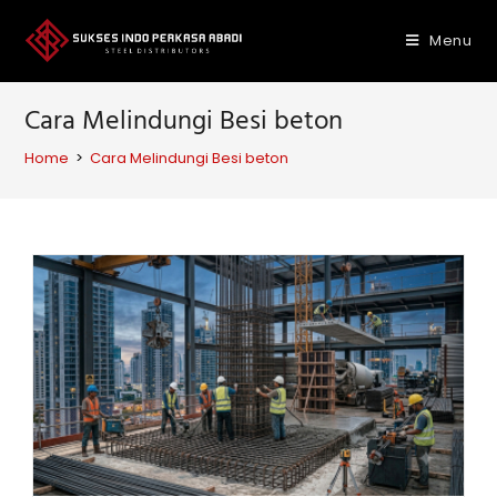
Skip
to
Menu
content
Cara Melindungi Besi beton
Home
>
Cara Melindungi Besi beton