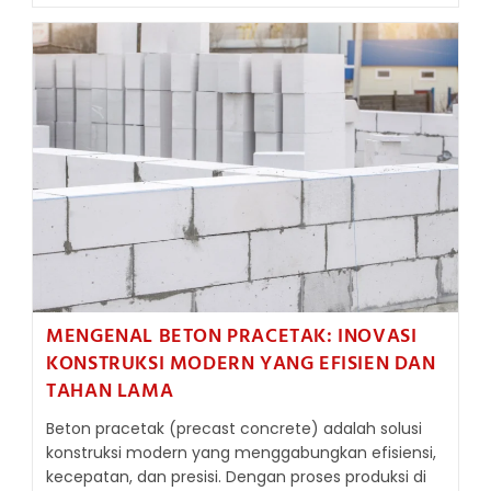
BESI
BETON
DI
LAPANGAN
AGAR
TIDAK
BERKARAT
DAN
RUSAK
SEBELUM
DIPAKAI
MENGENAL BETON PRACETAK: INOVASI
KONSTRUKSI MODERN YANG EFISIEN DAN
TAHAN LAMA
Beton pracetak (precast concrete) adalah solusi
konstruksi modern yang menggabungkan efisiensi,
kecepatan, dan presisi. Dengan proses produksi di