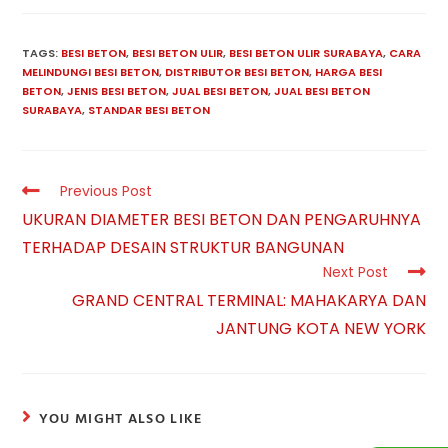
category:
author:
TAGS:
BESI BETON
,
BESI BETON ULIR
,
BESI BETON ULIR SURABAYA
,
CARA
MELINDUNGI BESI BETON
,
DISTRIBUTOR BESI BETON
,
HARGA BESI
BETON
,
JENIS BESI BETON
,
JUAL BESI BETON
,
JUAL BESI BETON
SURABAYA
,
STANDAR BESI BETON
Read
Previous Post
more
UKURAN DIAMETER BESI BETON DAN PENGARUHNYA
articles
TERHADAP DESAIN STRUKTUR BANGUNAN
Next Post
GRAND CENTRAL TERMINAL: MAHAKARYA DAN
JANTUNG KOTA NEW YORK
YOU MIGHT ALSO LIKE