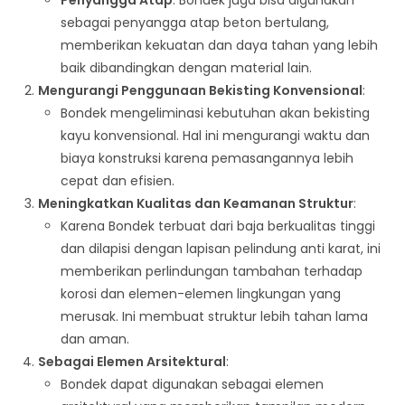
Penyangga Atap
: Bondek juga bisa digunakan
sebagai penyangga atap beton bertulang,
memberikan kekuatan dan daya tahan yang lebih
baik dibandingkan dengan material lain.
Mengurangi Penggunaan Bekisting Konvensional
:
Bondek mengeliminasi kebutuhan akan bekisting
kayu konvensional. Hal ini mengurangi waktu dan
biaya konstruksi karena pemasangannya lebih
cepat dan efisien.
Meningkatkan Kualitas dan Keamanan Struktur
:
Karena Bondek terbuat dari baja berkualitas tinggi
dan dilapisi dengan lapisan pelindung anti karat, ini
memberikan perlindungan tambahan terhadap
korosi dan elemen-elemen lingkungan yang
merusak. Ini membuat struktur lebih tahan lama
dan aman.
Sebagai Elemen Arsitektural
:
Bondek dapat digunakan sebagai elemen