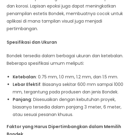
dan korosi. Lapisan epoksi juga dapat meningkatkan
penampilan estetis Bondek, membuatnya cocok untuk
aplikasi di mana tampilan visual juga menjadi
pertimbangan.
Spesifikasi dan Ukuran
Bondek tersedia dalam berbagai ukuran dan ketebalan.
Beberapa spesifikasi umum meliputi:
Ketebalan
: 0.75 mm, 1.0 mm, 1.2 mm, dan 1.5 mm.
Lebar Efektif
: Biasanya sekitar 600 mm sampai 1000
mm, tergantung pada produsen dan jenis Bondek.
Panjang
: Disesuaikan dengan kebutuhan proyek,
biasanya tersedia dalam panjang 3 meter, 6 meter,
atau sesuai pesanan khusus.
Faktor yang Harus Dipertimbangkan dalam Memilih
Bondek