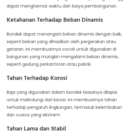
dapat menghemat waktu dan biaya pembangunan.
Ketahanan Terhadap Beban Dinamis
Bondek dapat menangani beban dinamis dengan baik,
seperti beban yang dihasilkan oleh pergerakan atau
getaran. Ini membuatnya cocok untuk digunakan di
bangunan yang mungkin mengalami beban dinamis,
seperti gedung perkantoran atau pabrik.
Tahan Terhadap Korosi
Baja yang digunakan dalam bondek biasanya dilapisi
untuk melindungi dari korosi. Ini membuatnya tahan
terhadap pengaruh lingkungan, termasuk kelembaban
dan cuaca yang ekstrem.
Tahan Lama dan Stabil