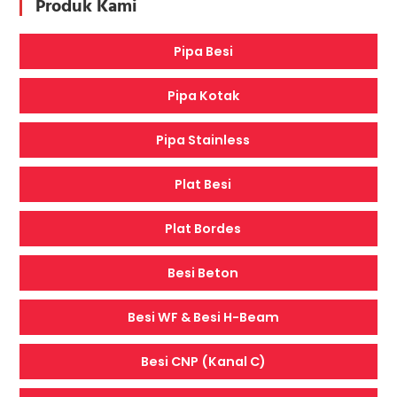
Produk Kami
Pipa Besi
Pipa Kotak
Pipa Stainless
Plat Besi
Plat Bordes
Besi Beton
Besi WF & Besi H-Beam
Besi CNP (Kanal C)