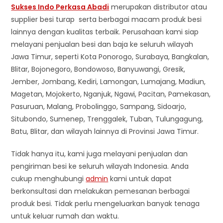
Sukses Indo Perkasa Abadi
merupakan distributor atau
supplier besi turap serta berbagai macam produk besi
lainnya dengan kualitas terbaik. Perusahaan kami siap
melayani penjualan besi dan baja ke seluruh wilayah
Jawa Timur, seperti Kota Ponorogo, Surabaya, Bangkalan,
Blitar, Bojonegoro, Bondowoso, Banyuwangi, Gresik,
Jember, Jombang, Kediri, Lamongan, Lumajang, Madiun,
Magetan, Mojokerto, Nganjuk, Ngawi, Pacitan, Pamekasan,
Pasuruan, Malang, Probolinggo, Sampang, Sidoarjo,
Situbondo, Sumenep, Trenggalek, Tuban, Tulungagung,
Batu, Blitar, dan wilayah lainnya di Provinsi Jawa Timur.
Tidak hanya itu, kami juga melayani penjualan dan
pengiriman besi ke seluruh wilayah Indonesia. Anda
cukup menghubungi
admin
kami untuk dapat
berkonsultasi dan melakukan pemesanan berbagai
produk besi. Tidak perlu mengeluarkan banyak tenaga
untuk keluar rumah dan waktu.