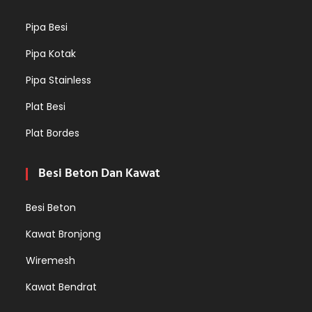
Pipa Besi
Pipa Kotak
Pipa Stainless
Plat Besi
Plat Bordes
Besi Beton Dan Kawat
Besi Beton
Kawat Bronjong
Wiremesh
Kawat Bendrat