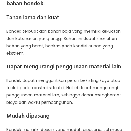
bahan bondek:
Tahan lama dan kuat
Bondek terbuat dari bahan baja yang memiliki kekuatan
dan ketahanan yang tinggi. Bahan ini dapat menahan
beban yang berat, bahkan pada kondisi cuaca yang
ekstrem.
Dapat mengurangi penggunaan material lain
Bondek dapat menggantikan peran bekisting kayu atau
triplek pada konstruksi lantai. Hal ini dapat mengurangi
penggunaan material lain, sehingga dapat menghemat
biaya dan waktu pembangunan.
Mudah dipasang
Bondek memiliki desain yang mudah dipasang, sehingga