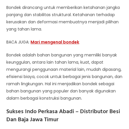
Bondek dirancang untuk memberikan ketahanan jangka
panjang dan stabilitas struktural. Ketahanan terhadap
kerusakan dan deformasi membuatnya menjadi pilihan
yang tahan lama.
BACA JUGA:
Mari mengenal bondek
Bondek adalah bahan bangunan yang memiliki banyak
keunggulan, antara lain tahan lama, kuat, dapat
mengurangi penggunaan material lain, mudah dipasang,
efisiensi biaya, cocok untuk berbagai jenis bangunan, dan
ramah lingkungan. Hal ini menjadikan bondek sebagai
bahan bangunan yang populer dan banyak digunakan
dalam berbagai konstruksi bangunan.
Sukses Indo Perkasa Abadi – Distributor
Besi
Dan Baja Jawa Timur