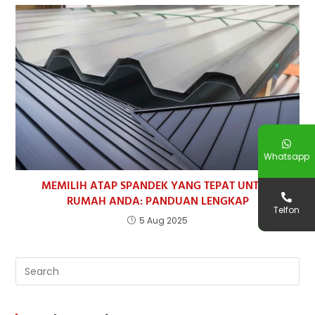
Whatsapp
MEMILIH ATAP SPANDEK YANG TEPAT UNTUK
RUMAH ANDA: PANDUAN LENGKAP
Telfon
5 Aug 2025