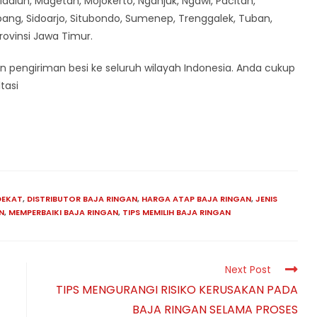
diun, Magetan, Mojokerto, Nganjuk, Ngawi, Pacitan,
ang, Sidoarjo, Situbondo, Sumenep, Trenggalek, Tuban,
Provinsi Jawa Timur.
n pengiriman besi ke seluruh wilayah Indonesia. Anda cukup
tasi
DEKAT
,
DISTRIBUTOR BAJA RINGAN
,
HARGA ATAP BAJA RINGAN
,
JENIS
N
,
MEMPERBAIKI BAJA RINGAN
,
TIPS MEMILIH BAJA RINGAN
Next Post
TIPS MENGURANGI RISIKO KERUSAKAN PADA
BAJA RINGAN SELAMA PROSES