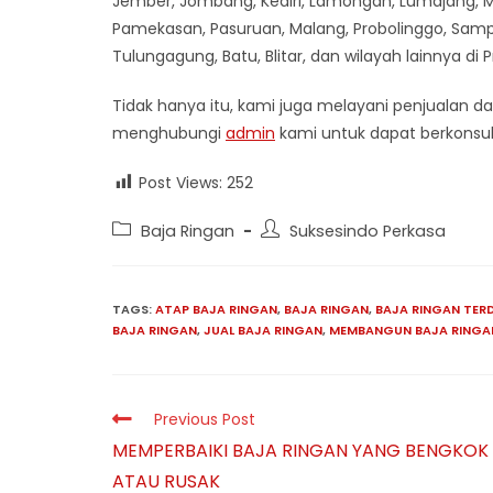
Jember, Jombang, Kediri, Lamongan, Lumajang, Ma
Pamekasan, Pasuruan, Malang, Probolinggo, Samp
Tulungagung, Batu, Blitar, dan wilayah lainnya di 
Tidak hanya itu, kami juga melayani penjualan da
menghubungi
admin
kami untuk dapat berkonsul
Post Views:
252
Post
Post
Baja Ringan
Suksesindo Perkasa
category:
author:
TAGS:
ATAP BAJA RINGAN
,
BAJA RINGAN
,
BAJA RINGAN TER
BAJA RINGAN
,
JUAL BAJA RINGAN
,
MEMBANGUN BAJA RINGA
Read
Previous Post
more
MEMPERBAIKI BAJA RINGAN YANG BENGKOK
articles
ATAU RUSAK