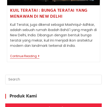
KUIL TERATAI : BUNGA TERATAI YANG
MENAWAN DI NEW DELHI
Kuil Teratai, juga dikenal sebagai Mashriqul-Adhkar,
adalah sebuah rumah ibadah Bahá'í yang megah di
New Delhi, India. Dibangun dengan bentuk bunga
teratai yang mekar, kuil ini menjadi ikon arsitektur
modern dan landmark terkenal di India.
KUIL
Continue Reading
TERATAI
:
BUNGA
TERATAI
YANG
MENAWAN
DI
NEW
DELHI
Produk Kami