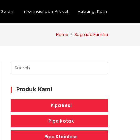
Galeri
Informasi dan Artikel
Hubungi Kami
Home
>
Sagrada Família
Produk Kami
Pipa Besi
Pipa Kotak
Pipa Stainless