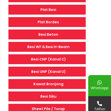
Plat Besi
Plat Bordes
Besi Beton
Besi WF & Besi H-Beam
Besi CNP (Kanal C)
Besi UNP (Kanal U)
Kawat Bronjong
Whatsapp
Besi Siku
Sheet Pile / Turap
Telfon