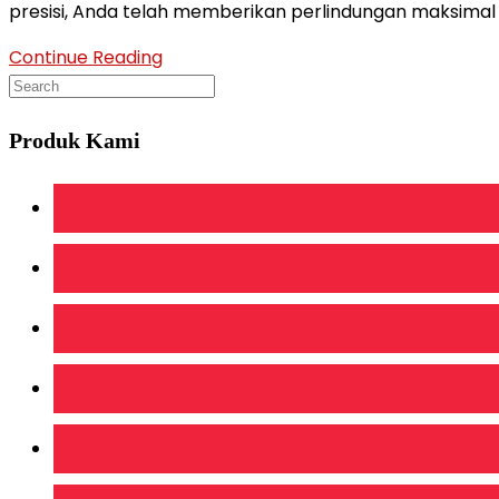
presisi, Anda telah memberikan perlindungan maksimal 
RAHASIA
Continue Reading
KEKUATAN
RANGKA
PLAFON
Produk Kami
DENGAN
BESI
CNP
TEBAL