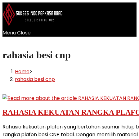
Skip
to
content
Menu
Close
rahasia besi cnp
Home
>
rahasia besi cnp
RAHASIA KEKUATAN RANGKA PLAFO
Rahasia kekuatan plafon yang bertahan seumur hidup 
rangka plafon besi CNP tebal. Dengan memilih materia