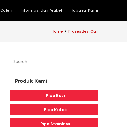
Galeri
Informasi dan Artikel
Hubungi Kami
Home
>
Proses Besi Cair
Produk Kami
Pipa Besi
Pipa Kotak
Pipa Stainless