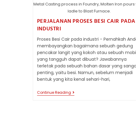
Metal Casting process in Foundry, Molten Iron pours
ladle to Blast Furnace.
PERJALANAN PROSES BESI CAIR PADA
INDUSTRI
Proses Besi Cair pada industri - Pernahkah And
membayangkan bagaimana sebuah gedung
pencakar langit yang kokoh atau sebuah mobi
yang tangguh dapat dibuat? Jawabannya
terletak pada sebuah bahan dasar yang sang
penting, yaitu besi. Namun, sebelum menjadi
bentuk yang kita kenal sehari-hari,
PERJALANAN
Continue Reading
PROSES
BESI
CAIR
PADA
INDUSTRI