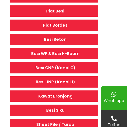
Plat Besi
Plat Bordes
Besi Beton
Besi WF & Besi H-Beam
Besi CNP (Kanal C)
Besi UNP (Kanal U)
Kawat Bronjong
Whatsapp
Besi Siku
Sheet Pile / Turap
Telfon