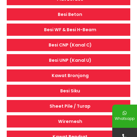
Besi Beton
Besi WF & Besi H-Beam
Besi CNP (Kanal C)
Besi UNP (Kanal U)
Kawat Bronjong
Besi Siku
Sheet Pile / Turap
Whatsapp
Wiremesh
Kawat Bendrat