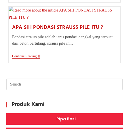
FUNGSI
DARI
SHEET
PILE
APA SIH PONDASI STRAUSS PILE ITU ?
Pondasi strauss pile adalah jenis pondasi dangkal yang terbuat
dari beton bertulang. strauss pile ini…
APA
Continue Reading
SIH
PONDASI
STRAUSS
PILE
ITU
?
Produk Kami
Pipa Besi