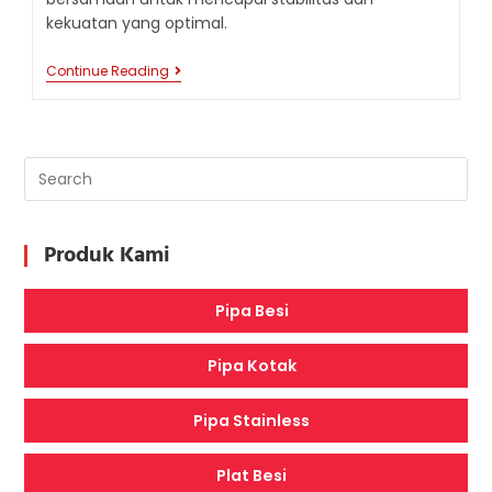
kekuatan yang optimal.
PERBEDAAN
Continue Reading
ANTARA
BESI
TURAP
DAN
BESI
BETON
:
KAPAN
HARUS
MENGGUNAKANNYA
Produk Kami
Pipa Besi
Pipa Kotak
Pipa Stainless
Plat Besi