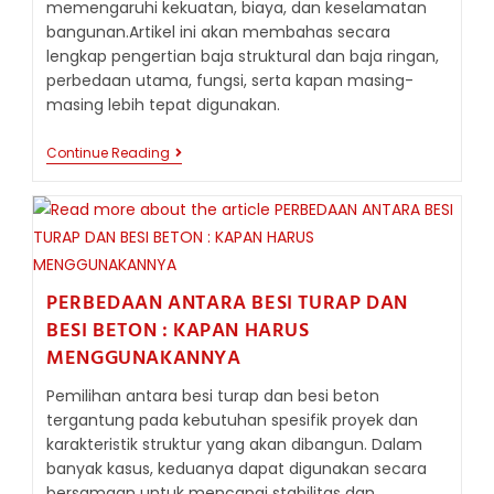
memengaruhi kekuatan, biaya, dan keselamatan
bangunan.Artikel ini akan membahas secara
lengkap pengertian baja struktural dan baja ringan,
perbedaan utama, fungsi, serta kapan masing-
masing lebih tepat digunakan.
PERBEDAAN
Continue Reading
BAJA
STRUKTURAL
VS
BAJA
RINGAN:
MEMAHAMI
KUNCI
DALAM
PERBEDAAN ANTARA BESI TURAP DAN
KONSTRUKSI
BESI BETON : KAPAN HARUS
MENGGUNAKANNYA
Pemilihan antara besi turap dan besi beton
tergantung pada kebutuhan spesifik proyek dan
karakteristik struktur yang akan dibangun. Dalam
banyak kasus, keduanya dapat digunakan secara
bersamaan untuk mencapai stabilitas dan