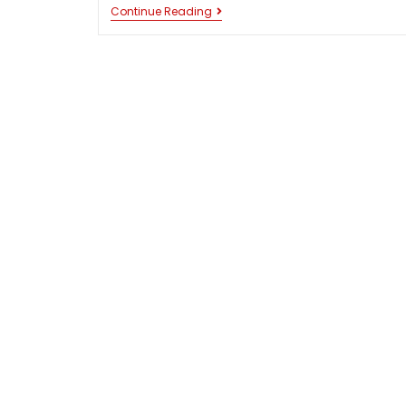
YUK
Continue Reading
SIMAK
,
PENGERTIAN
DARI
PONDASI
SLOOF
GANTUNG