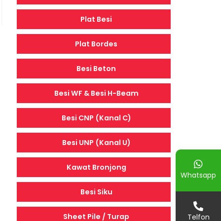
Plat Besi
Plat Bordes
Besi Beton
Besi WF & Besi H-Beam
Besi CNP (Kanal C)
Besi UNP (Kanal U)
Kawat Bronjong
Whatsapp
Besi Siku
Sheet Pile / Turap
Telfon