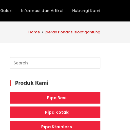
Galeri
Informasi dan Artikel
Hubungi Kami
Home
>
peran Pondasi sloof gantung
Produk Kami
Pipa Besi
Pipa Kotak
Pipa Stainless