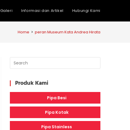
Galeri
Informasi dan Artikel
Hubungi Kami
Home
>
peran Museum Kata Andrea Hirata
Produk Kami
Pipa Besi
Pipa Kotak
Pipa Stainless