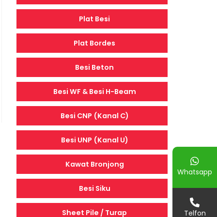
Plat Besi
Plat Bordes
Besi Beton
Besi WF & Besi H-Beam
Besi CNP (Kanal C)
Besi UNP (Kanal U)
Kawat Bronjong
Whatsapp
Besi Siku
Sheet Pile / Turap
Telfon