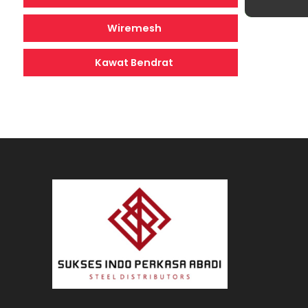
Wiremesh
Kawat Bendrat