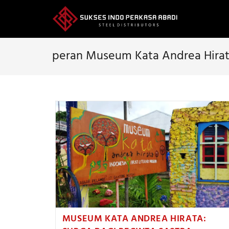
Skip
to
content
peran Museum Kata Andrea Hira
MUSEUM KATA ANDREA HIRATA: