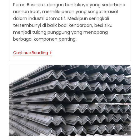
Peran Besi siku, dengan bentuknya yang sederhana
namun kuat, memiliki peran yang sangat krusial
dalam industri otomotif. Meskipun seringkali
tersembunyi di balik bodi kendaraan, besi siku
menjadi tulang punggung yang menopang
berbagai komponen penting.
PERAN
Continue Reading
BESI
SIKU
DALAM
INDUSTRI
OTOMOTIF:
KEKUATAN
DAN
FLEKSIBILITAS
DALAM
KONSTRUKSI