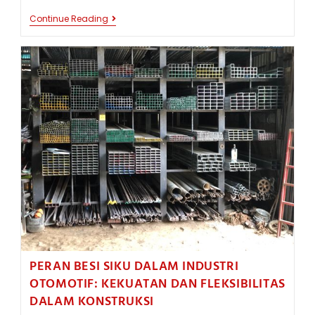
PERAN
Continue Reading
BESI
SIKU
DALAM
DESAIN
FURNITUR:
ELEMEN
STRUKTURAL
DAN
DEKORATIF
YANG
SERBAGUNA
PERAN BESI SIKU DALAM INDUSTRI
OTOMOTIF: KEKUATAN DAN FLEKSIBILITAS
DALAM KONSTRUKSI