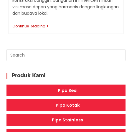
konstruksi canggih, bangunan ini mencerminkan
visi masa depan yang harmonis dengan lingkungan
dan budaya lokal.
ALDAR
Continue Reading
HEADQUARTERS:
IKON
ARSITEKTUR
FUTURISTIK
DI
ABU
DHABI
Produk Kami
Pipa Besi
Pipa Kotak
Pipa Stainless