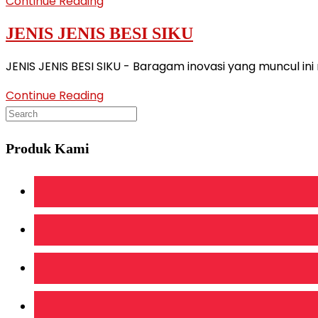
BESI
Continue Reading
SIKU
JENIS JENIS BESI SIKU
UNTUK
KONSTRUKSI
JENIS JENIS BESI SIKU - Baragam inovasi yang muncul
:
JENIS
JENIS
Continue Reading
JENIS
JENIS
BESI
BESI
SIKU
SIKU
Produk Kami
DAN
JUGA
PENGERTIANNYA