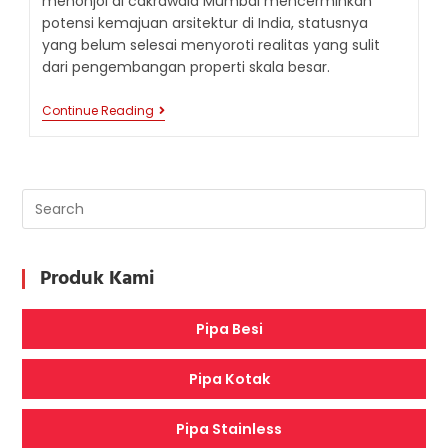
menonjol di cakrawala Mumbai mencerminkan
potensi kemajuan arsitektur di India, statusnya
yang belum selesai menyoroti realitas yang sulit
dari pengembangan properti skala besar.
PALAIS
Continue Reading
ROYALE
–
PUNCAK
KEMEWAHAN
VERTIKAL
DI
MUMBAI,
INDIA
Produk Kami
Pipa Besi
Pipa Kotak
Pipa Stainless