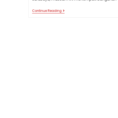
MUSEUM
Continue Reading
HOUSE
OF
SAMPOERNA:
JEJAK
SEJARAH
DAN
KEKAYAAN
BUDAYA
INDUSTRI
TEMBAKAU