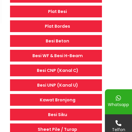
Plat Besi
Plat Bordes
Besi Beton
Besi WF & Besi H-Beam
Besi CNP (Kanal C)
Besi UNP (Kanal U)
Kawat Bronjong
Whatsapp
Besi Siku
Sheet Pile / Turap
Telfon