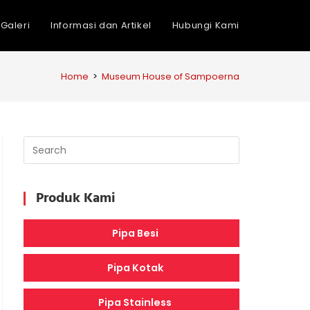
Galeri
Informasi dan Artikel
Hubungi Kami
Home
>
Museum House of Sampoerna
Produk Kami
Pipa Besi
Pipa Kotak
Pipa Stainless