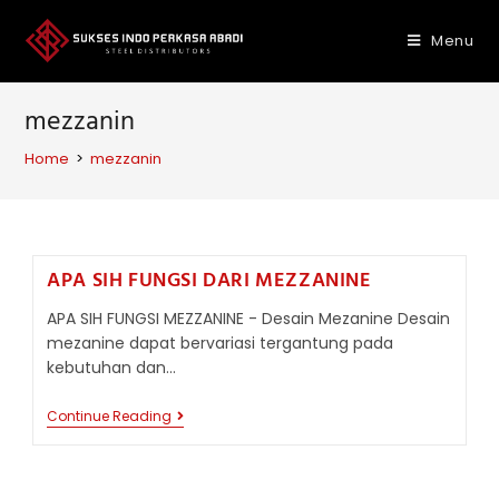
Skip
to
Menu
content
mezzanin
Home
>
mezzanin
APA SIH FUNGSI DARI MEZZANINE
APA SIH FUNGSI MEZZANINE - Desain Mezanine Desain
mezanine dapat bervariasi tergantung pada
kebutuhan dan…
APA
Continue Reading
SIH
FUNGSI
DARI
MEZZANINE