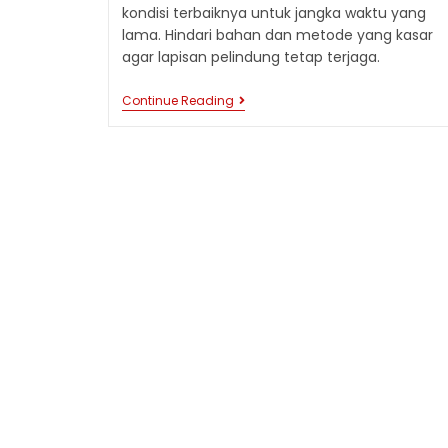
kondisi terbaiknya untuk jangka waktu yang
lama. Hindari bahan dan metode yang kasar
agar lapisan pelindung tetap terjaga.
TIPS
Continue Reading
MERAWAT
ATAP
SPANDEK:
CARA
MEMBERSIHKAN
YANG
BENAR