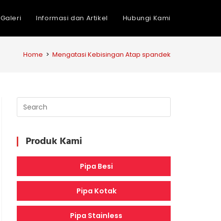
Galeri
Informasi dan Artikel
Hubungi Kami
Home
>
Mengatasi Kebisingan Atap spandek
Produk Kami
Pipa Besi
Pipa Kotak
Pipa Stainless