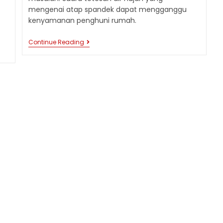
mengenai atap spandek dapat mengganggu
kenyamanan penghuni rumah.
TIPS
Continue Reading
MENGATASI
KEBISINGAN
ATAP
SPANDEK
UNTUK
KENYAMANAN
MAKSIMAL