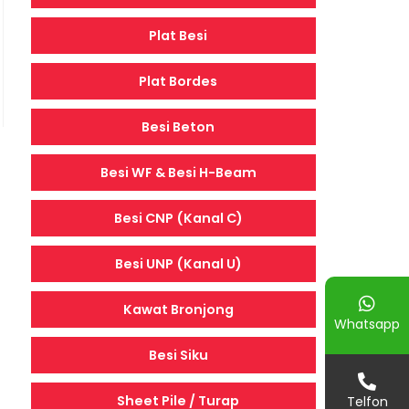
Plat Besi
Plat Bordes
Besi Beton
Besi WF & Besi H-Beam
Besi CNP (Kanal C)
Besi UNP (Kanal U)
Kawat Bronjong
Whatsapp
Besi Siku
Sheet Pile / Turap
Telfon