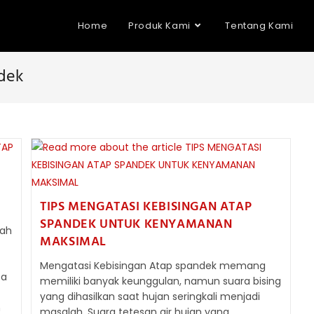
Home
Produk Kami
Tentang Kami
dek
TIPS MENGATASI KEBISINGAN ATAP
SPANDEK UNTUK KENYAMANAN
lah
MAKSIMAL
Mengatasi Kebisingan Atap spandek memang
ta
memiliki banyak keunggulan, namun suara bising
yang dihasilkan saat hujan seringkali menjadi
m
masalah. Suara tetesan air hujan yang