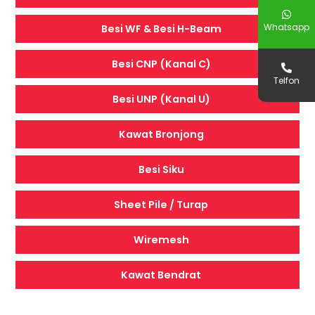
Whatsapp
Besi WF & Besi H-Beam
Besi CNP (Kanal C)
Telfon
Besi UNP (Kanal U)
Kawat Bronjong
Besi Siku
Sheet Pile / Turap
Wiremesh
Kawat Bendrat