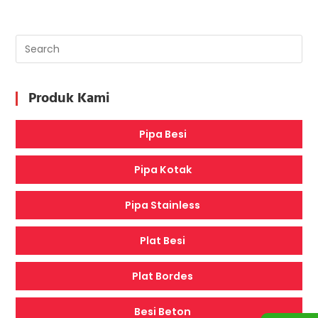
MEMASANG
BESI
SIKU
PADA
KAYU:
LANGKAH
DEMI
LANGKAH
Produk Kami
Pipa Besi
Pipa Kotak
Pipa Stainless
Plat Besi
Plat Bordes
Besi Beton