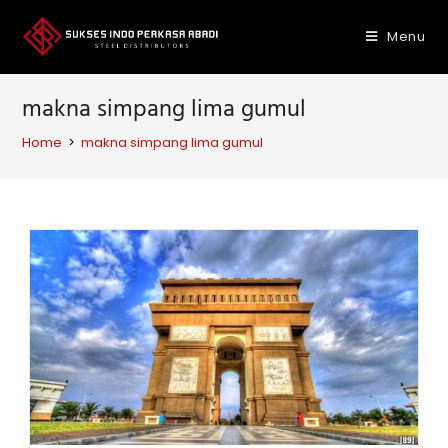
Skip
to
Menu
content
makna simpang lima gumul
Home
>
makna simpang lima gumul