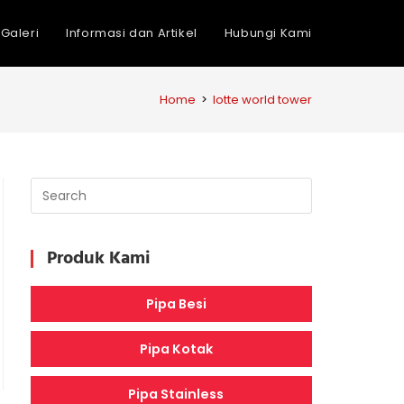
Galeri
Informasi dan Artikel
Hubungi Kami
Home
>
lotte world tower
Produk Kami
Pipa Besi
Pipa Kotak
Pipa Stainless