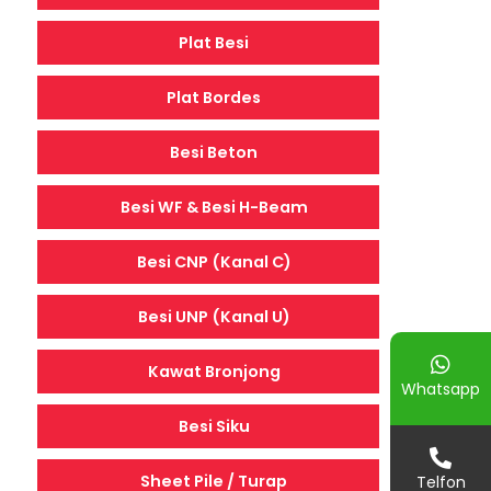
Plat Besi
Plat Bordes
Besi Beton
Besi WF & Besi H-Beam
Besi CNP (Kanal C)
Besi UNP (Kanal U)
Kawat Bronjong
Whatsapp
Besi Siku
Sheet Pile / Turap
Telfon