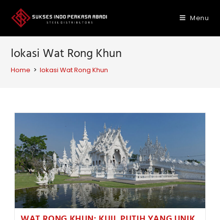
Skip
to
Menu
content
lokasi Wat Rong Khun
Home
>
lokasi Wat Rong Khun
WAT RONG KHUN: KUIL PUTIH YANG UNIK