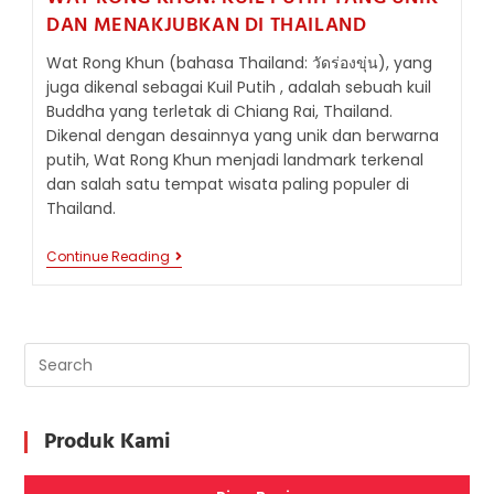
DAN MENAKJUBKAN DI THAILAND
Wat Rong Khun (bahasa Thailand: วัดร่องขุ่น), yang
juga dikenal sebagai Kuil Putih , adalah sebuah kuil
Buddha yang terletak di Chiang Rai, Thailand.
Dikenal dengan desainnya yang unik dan berwarna
putih, Wat Rong Khun menjadi landmark terkenal
dan salah satu tempat wisata paling populer di
Thailand.
WAT
Continue Reading
RONG
KHUN:
KUIL
PUTIH
YANG
UNIK
DAN
MENAKJUBKAN
DI
THAILAND
Produk Kami