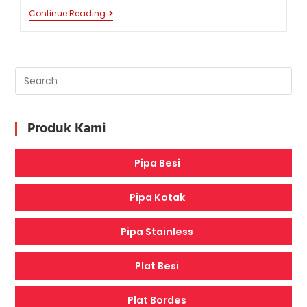
GEDUNG
Continue Reading
TJONG
A
FIE
MANSION,
MEDAN:
JEJAK
KEMEGAHAN
DAN
SEJARAH
SEORANG
Produk Kami
KONGLOMERAT
TIONGHOA
Pipa Besi
Pipa Kotak
Pipa Stainless
Plat Besi
Plat Bordes