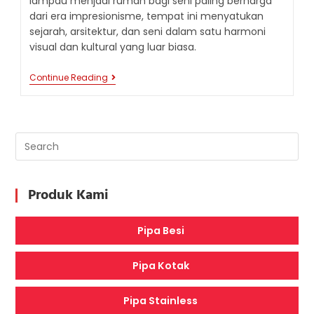
lampau menjadi rumah bagi seni paling berharga
dari era impresionisme, tempat ini menyatukan
sejarah, arsitektur, dan seni dalam satu harmoni
visual dan kultural yang luar biasa.
GARE
Continue Reading
D’ORSAY:
DARI
STASIUN
KERETA
MENJADI
MAHAKARYA
MUSEUM
SENI
Produk Kami
Pipa Besi
Pipa Kotak
Pipa Stainless