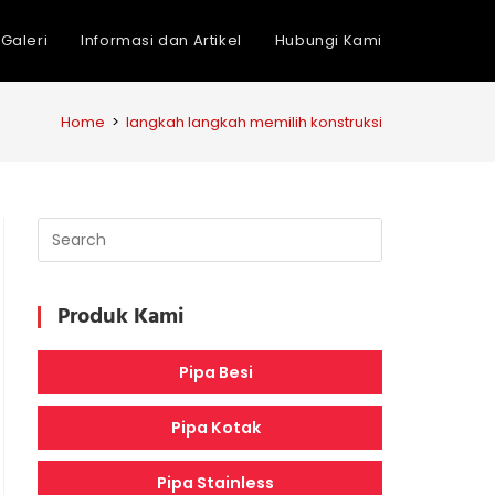
Galeri
Informasi dan Artikel
Hubungi Kami
Home
>
langkah langkah memilih konstruksi
Produk Kami
Pipa Besi
Pipa Kotak
Pipa Stainless