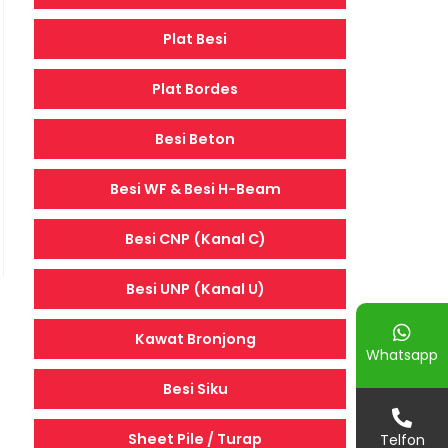
Plat Besi
Plat Bordes
Besi Beton
Besi WF & Besi H-Beam
Besi CNP (Kanal C)
Besi UNP (Kanal U)
Kawat Bronjong
Whatsapp
Besi Siku
Sheet Pile / Turap
Telfon