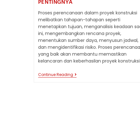
PENTINGNYA
Proses perencanaan dalam proyek konstruksi
melibatkan tahapan-tahapan seperti
menetapkan tujuan, menganalisis keadaan sa
ini, mengembangkan rencana proyek,
menentukan sumber daya, menyusun jadwal,
dan mengidentifikasi risiko. Proses perencana
yang baik akan membantu memastikan
kelancaran dan keberhasilan proyek konstruksi
PROSES
Continue Reading
PERENCANAAN
DALAM
PROYEK
KONSTRUKSI:
TAHAPAN
DAN
PENTINGNYA