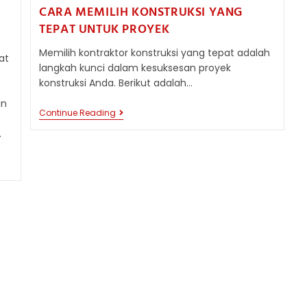
CARA MEMILIH KONSTRUKSI YANG
TEPAT UNTUK PROYEK
Memilih kontraktor konstruksi yang tepat adalah
at
langkah kunci dalam kesuksesan proyek
konstruksi Anda. Berikut adalah…
an
CARA
Continue Reading
MEMILIH
.
KONSTRUKSI
YANG
TEPAT
UNTUK
PROYEK