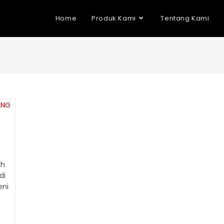
Home
Produk Kami
Tentang Kami
ah
di
eni