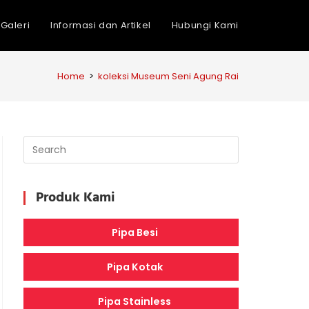
Galeri
Informasi dan Artikel
Hubungi Kami
Home
>
koleksi Museum Seni Agung Rai
Produk Kami
Pipa Besi
Pipa Kotak
Pipa Stainless