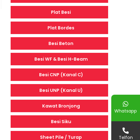
Plat Besi
Plat Bordes
Besi Beton
Besi WF & Besi H-Beam
Besi CNP (Kanal C)
Besi UNP (Kanal U)
Kawat Bronjong
Whatsapp
Besi Siku
Sheet Pile / Turap
Telfon