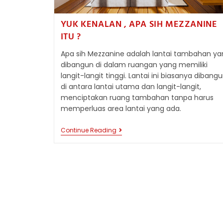
YUK KENALAN , APA SIH MEZZANINE
ITU ?
Apa sih Mezzanine adalah lantai tambahan ya
dibangun di dalam ruangan yang memiliki
langit-langit tinggi. Lantai ini biasanya dibang
di antara lantai utama dan langit-langit,
menciptakan ruang tambahan tanpa harus
memperluas area lantai yang ada.
YUK
Continue Reading
KENALAN
,
APA
SIH
MEZZANINE
ITU
?