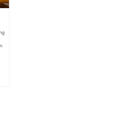
ng
un