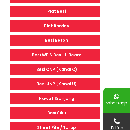
Plat Besi
Plat Bordes
Besi Beton
Besi WF & Besi H-Beam
Besi CNP (Kanal C)
Besi UNP (Kanal U)
Kawat Bronjong
Whatsapp
Besi Siku
Sheet Pile / Turap
Telfon