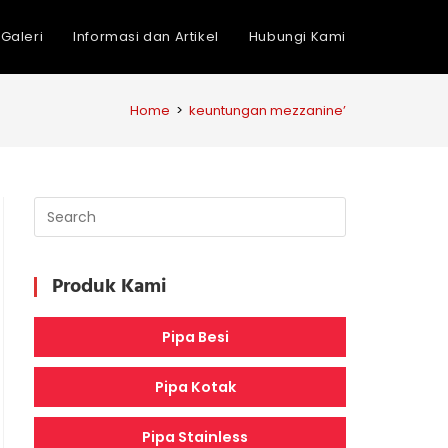
Galeri
Informasi dan Artikel
Hubungi Kami
Home
>
keuntungan mezzanine’
Produk Kami
Pipa Besi
Pipa Kotak
Pipa Stainless