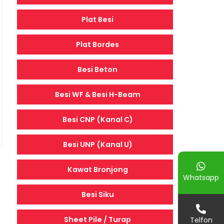
Plat Besi
Plat Bordes
Besi Beton
Besi WF & Besi H-Beam
Besi CNP (Kanal C)
Besi UNP (Kanal U)
Kawat Bronjong
Whatsapp
Besi Siku
Sheet Pile / Turap
Telfon