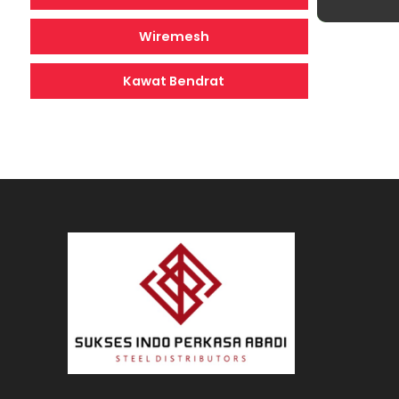
Wiremesh
Kawat Bendrat