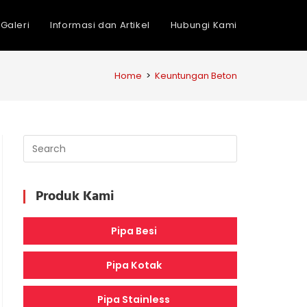
Galeri
Informasi dan Artikel
Hubungi Kami
Home
>
Keuntungan Beton
Produk Kami
Pipa Besi
Pipa Kotak
Pipa Stainless