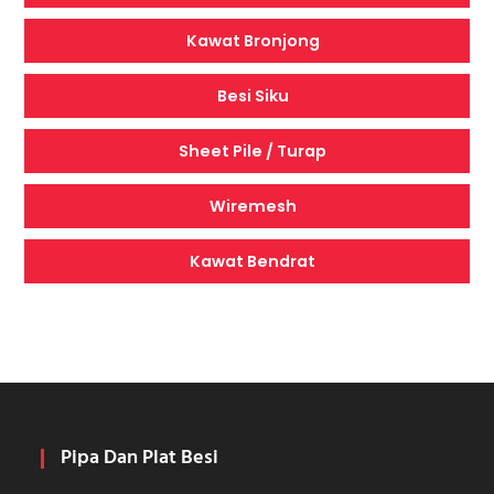
Kawat Bronjong
Besi Siku
Sheet Pile / Turap
Wiremesh
Kawat Bendrat
Pipa Dan Plat Besi