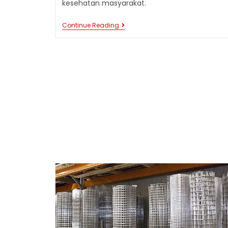
kesehatan masyarakat.
MANFAAT
Continue Reading
WIREMESH
DALAM
SISTEM
DRAINASE
DAN
PENGELOLAAN
AIR