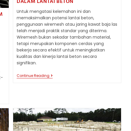
DALAM LANTAI BETON
Untuk mengatasi kelemahan ini dan
M
memaksimalkan potensi lantai beton,
penggunaan wiremesh atau jaring kawat baja las
telah menjadi praktik standar yang diterima.
Wiremesh bukan sekadar tambahan material,
tetapi merupakan komponen cerdas yang
bekerja secara efektif untuk meningkatkan
kualitas dan kinerja lantai beton secara
signifikan.
n
MANFAAT
Continue Reading
k-
PENGGUNAAN
WIREMESH
DALAM
LANTAI
BETON