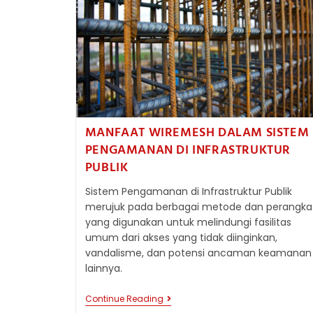
BETON
LAINNYA
MANFAAT WIREMESH DALAM SISTEM
PENGAMANAN DI INFRASTRUKTUR
PUBLIK
Sistem Pengamanan di Infrastruktur Publik
merujuk pada berbagai metode dan perangka
yang digunakan untuk melindungi fasilitas
umum dari akses yang tidak diinginkan,
vandalisme, dan potensi ancaman keamanan
lainnya.
MANFAAT
Continue Reading
WIREMESH