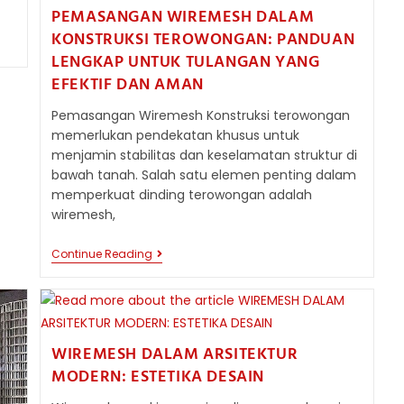
PEMASANGAN WIREMESH DALAM
KONSTRUKSI TEROWONGAN: PANDUAN
LENGKAP UNTUK TULANGAN YANG
EFEKTIF DAN AMAN
Pemasangan Wiremesh Konstruksi terowongan
memerlukan pendekatan khusus untuk
menjamin stabilitas dan keselamatan struktur di
bawah tanah. Salah satu elemen penting dalam
memperkuat dinding terowongan adalah
wiremesh,
PEMASANGAN
Continue Reading
WIREMESH
DALAM
KONSTRUKSI
TEROWONGAN:
PANDUAN
LENGKAP
WIREMESH DALAM ARSITEKTUR
UNTUK
TULANGAN
MODERN: ESTETIKA DESAIN
YANG
EFEKTIF