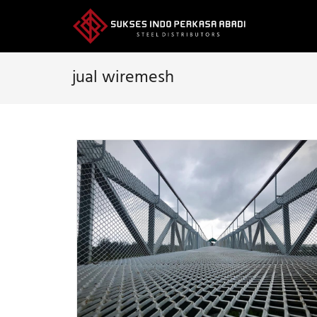
Skip
to
content
jual wiremesh