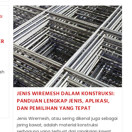
DIBANDINGKAN
TULANGAN
BETON
KONVENSIONAL
ER
sh
JENIS WIREMESH DALAM KONSTRUKSI:
PANDUAN LENGKAP JENIS, APLIKASI,
DAN PEMILIHAN YANG TEPAT
Jenis Wiremesh, atau sering dikenal juga sebagai
jaring kawat, adalah material konstruksi
serbaguna yang terbuat dari rangkaian kawat