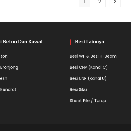
1
2
Go to t
i Beton Dan Kawat
Besi Lainnya
eton
Besi WF & Besi H-Beam
 Bronjong
Besi CNP (Kanal C)
esh
Besi UNP (Kanal U)
 Bendrat
Besi Siku
Sheet Pile / Turap