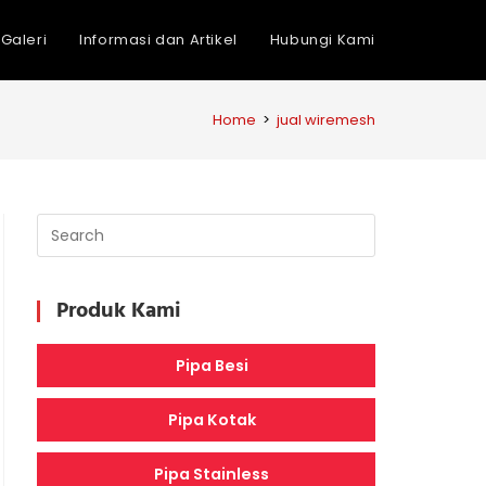
Galeri
Informasi dan Artikel
Hubungi Kami
Home
>
jual wiremesh
Produk Kami
Pipa Besi
Pipa Kotak
Pipa Stainless