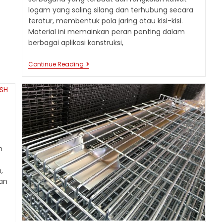
logam yang saling silang dan terhubung secara
teratur, membentuk pola jaring atau kisi-kisi.
Material ini memainkan peran penting dalam
berbagai aplikasi konstruksi,
JENIS
Continue Reading
WIREMESH
DALAM
KONSTRUKSI:
PANDUAN
LENGKAP
JENIS,
APLIKASI,
DAN
PEMILIHAN
YANG
n
TEPAT
,
an