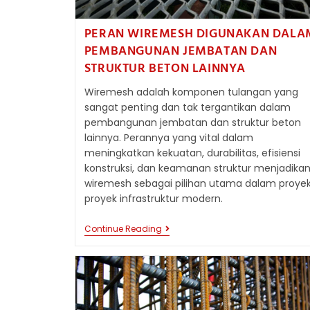
PERAN WIREMESH DIGUNAKAN DALA
PEMBANGUNAN JEMBATAN DAN
STRUKTUR BETON LAINNYA
Wiremesh adalah komponen tulangan yang
sangat penting dan tak tergantikan dalam
pembangunan jembatan dan struktur beton
lainnya. Perannya yang vital dalam
meningkatkan kekuatan, durabilitas, efisiensi
konstruksi, dan keamanan struktur menjadika
wiremesh sebagai pilihan utama dalam proye
proyek infrastruktur modern.
PERAN
Continue Reading
WIREMESH
DIGUNAKAN
DALAM
PEMBANGUNAN
JEMBATAN
DAN
STRUKTUR