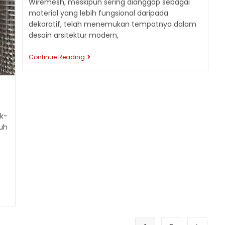
Wiremesh, meskipun sering dianggap sebagai
DAN
material yang lebih fungsional daripada
AMAN
dekoratif, telah menemukan tempatnya dalam
desain arsitektur modern,
WIREMESH
Continue Reading
DALAM
ARSITEKTUR
MODERN:
ESTETIKA
DESAIN
k-
uh