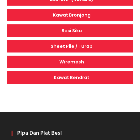
Kawat Bronjong
Besi Siku
Sheet Pile / Turap
Wiremesh
Kawat Bendrat
Pipa Dan Plat Besi