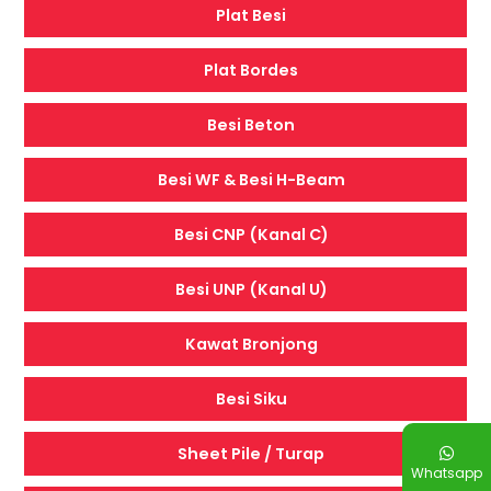
Plat Besi
Plat Bordes
Besi Beton
Besi WF & Besi H-Beam
Besi CNP (Kanal C)
Besi UNP (Kanal U)
Kawat Bronjong
Besi Siku
Sheet Pile / Turap
Whatsapp