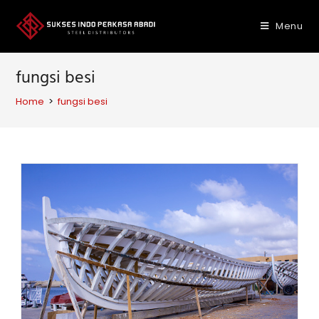
Skip
to
Menu
content
fungsi besi
Home
>
fungsi besi