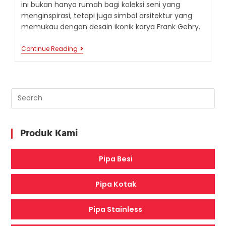
ini bukan hanya rumah bagi koleksi seni yang
menginspirasi, tetapi juga simbol arsitektur yang
memukau dengan desain ikonik karya Frank Gehry.
WEISMAN
Continue Reading
ART
MUSEUM:
PERMATA
ARSITEKTUR
DAN
SENI
DI
MINNEAPOLIS
Produk Kami
Pipa Besi
Pipa Kotak
Pipa Stainless