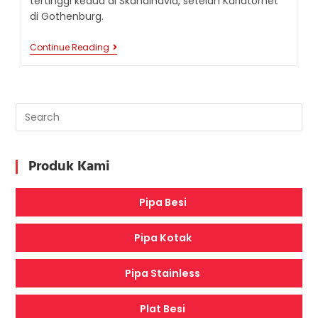
tertinggi kedua di Skandinavia, setelah Karlatornet
di Gothenburg.
TURNING
Continue Reading
TORSO:
BANGUNAN
YANG
BISA
BERPUTAR
90
DERAJAT
DI
SWEDIA
Produk Kami
Pipa Besi
Pipa Kotak
Pipa Stainless
Plat Besi