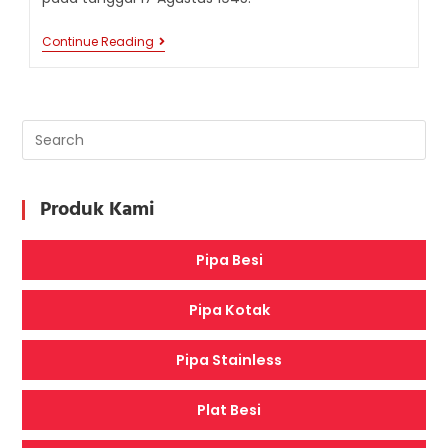
TUGU
Continue Reading
PROKLAMASI
JAKARTA:
MONUMEN
PERINGATAN
DETIK-
DETIK
KEMERDEKAAN
INDONESIA
Produk Kami
Pipa Besi
Pipa Kotak
Pipa Stainless
Plat Besi