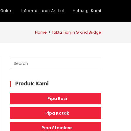
Galeri
Informasi dan Artikel
Hubungi Kami
Home
>
fakta Tianjin Grand Bridge
Produk Kami
Pipa Besi
Pipa Kotak
Pipa Stainless