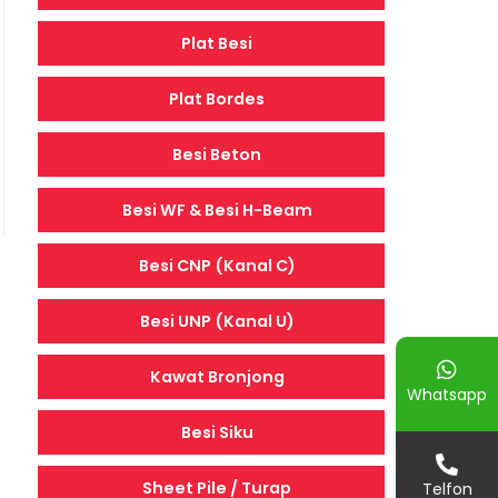
Plat Besi
Plat Bordes
Besi Beton
Besi WF & Besi H-Beam
Besi CNP (Kanal C)
Besi UNP (Kanal U)
Kawat Bronjong
Whatsapp
Besi Siku
Sheet Pile / Turap
Telfon