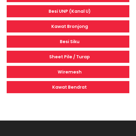
Besi UNP (Kanal U)
Kawat Bronjong
Besi Siku
Sheet Pile / Turap
Wiremesh
Kawat Bendrat