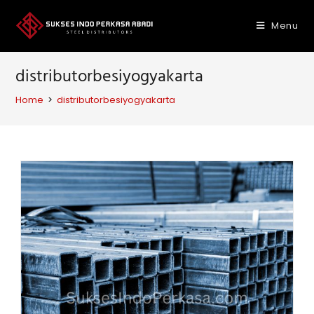
Skip
to
Menu
content
distributorbesiyogyakarta
Home
>
distributorbesiyogyakarta